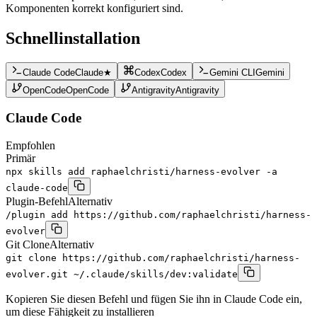
Komponenten korrekt konfiguriert sind.
Schnellinstallation
Claude Code
Claude
★
Codex
Codex
Gemini CLI
Gemini
OpenCode
OpenCode
Antigravity
Antigravity
Claude Code
Empfohlen
Primär
npx skills add raphaelchristi/harness-evolver -a
claude-code
Plugin-Befehl
Alternativ
/plugin add https://github.com/raphaelchristi/harness-
evolver
Git Clone
Alternativ
git clone https://github.com/raphaelchristi/harness-
evolver.git ~/.claude/skills/dev:validate
Kopieren Sie diesen Befehl und fügen Sie ihn in Claude Code ein,
um diese Fähigkeit zu installieren