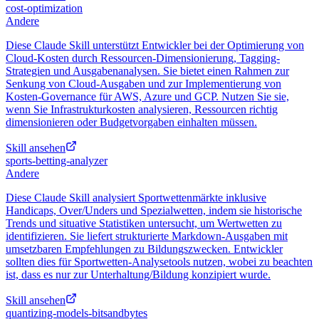
cost-optimization
Andere
Diese Claude Skill unterstützt Entwickler bei der Optimierung von
Cloud-Kosten durch Ressourcen-Dimensionierung, Tagging-
Strategien und Ausgabenanalysen. Sie bietet einen Rahmen zur
Senkung von Cloud-Ausgaben und zur Implementierung von
Kosten-Governance für AWS, Azure und GCP. Nutzen Sie sie,
wenn Sie Infrastrukturkosten analysieren, Ressourcen richtig
dimensionieren oder Budgetvorgaben einhalten müssen.
Skill ansehen
sports-betting-analyzer
Andere
Diese Claude Skill analysiert Sportwettenmärkte inklusive
Handicaps, Over/Unders und Spezialwetten, indem sie historische
Trends und situative Statistiken untersucht, um Wertwetten zu
identifizieren. Sie liefert strukturierte Markdown-Ausgaben mit
umsetzbaren Empfehlungen zu Bildungszwecken. Entwickler
sollten dies für Sportwetten-Analysetools nutzen, wobei zu beachten
ist, dass es nur zur Unterhaltung/Bildung konzipiert wurde.
Skill ansehen
quantizing-models-bitsandbytes