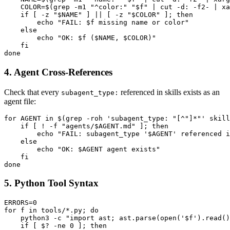
    COLOR=$(grep -m1 "^color:" "$f" | cut -d: -f2- | xa
    if [ -z "$NAME" ] || [ -z "$COLOR" ]; then

        echo "FAIL: $f missing name or color"

    else

        echo "OK: $f ($NAME, $COLOR)"

    fi

4. Agent Cross-References
Check that every
referenced in skills exists as an
subagent_type:
agent file:
for AGENT in $(grep -roh 'subagent_type: "[^"]*"' skill
    if [ ! -f "agents/$AGENT.md" ]; then

        echo "FAIL: subagent_type '$AGENT' referenced i
    else

        echo "OK: $AGENT agent exists"

    fi

5. Python Tool Syntax
ERRORS=0

for f in tools/*.py; do

    python3 -c "import ast; ast.parse(open('$f').read()
    if [ $? -ne 0 ]; then
