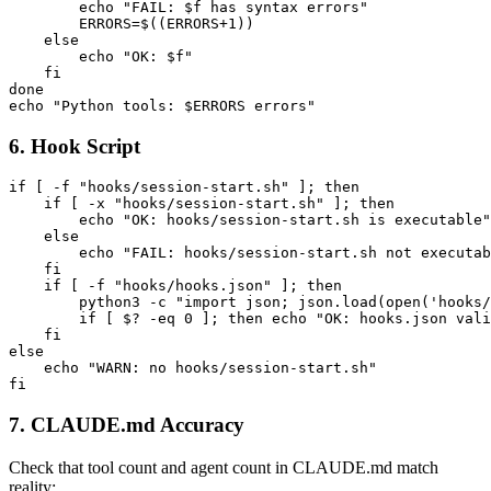
        echo "FAIL: $f has syntax errors"

        ERRORS=$((ERRORS+1))

    else

        echo "OK: $f"

    fi

done

6. Hook Script
if [ -f "hooks/session-start.sh" ]; then

    if [ -x "hooks/session-start.sh" ]; then

        echo "OK: hooks/session-start.sh is executable"

    else

        echo "FAIL: hooks/session-start.sh not executab
    fi

    if [ -f "hooks/hooks.json" ]; then

        python3 -c "import json; json.load(open('hooks/
        if [ $? -eq 0 ]; then echo "OK: hooks.json vali
    fi

else

    echo "WARN: no hooks/session-start.sh"

7. CLAUDE.md Accuracy
Check that tool count and agent count in CLAUDE.md match
reality: