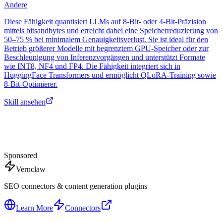
Andere
Diese Fähigkeit quantisiert LLMs auf 8-Bit- oder 4-Bit-Präzision
mittels bitsandbytes und erreicht dabei eine Speicherreduzierung von
50–75 % bei minimalem Genauigkeitsverlust. Sie ist ideal für den
Betrieb größerer Modelle mit begrenztem GPU-Speicher oder zur
Beschleunigung von Inferenzvorgängen und unterstützt Formate
wie INT8, NF4 und FP4. Die Fähigkeit integriert sich in
HuggingFace Transformers und ermöglicht QLoRA-Training sowie
8-Bit-Optimierer.
Skill ansehen
Sponsored
Vernclaw
SEO connectors & content generation plugins
Learn More
Connectors