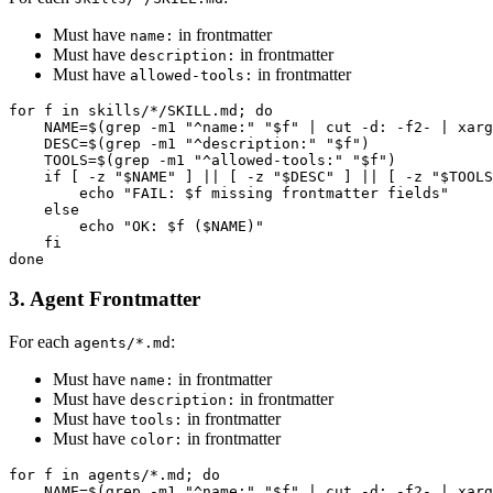
Must have
in frontmatter
name:
Must have
in frontmatter
description:
Must have
in frontmatter
allowed-tools:
for f in skills/*/SKILL.md; do

    NAME=$(grep -m1 "^name:" "$f" | cut -d: -f2- | xarg
    DESC=$(grep -m1 "^description:" "$f")

    TOOLS=$(grep -m1 "^allowed-tools:" "$f")

    if [ -z "$NAME" ] || [ -z "$DESC" ] || [ -z "$TOOLS
        echo "FAIL: $f missing frontmatter fields"

    else

        echo "OK: $f ($NAME)"

    fi

3. Agent Frontmatter
For each
:
agents/*.md
Must have
in frontmatter
name:
Must have
in frontmatter
description:
Must have
in frontmatter
tools:
Must have
in frontmatter
color:
for f in agents/*.md; do

    NAME=$(grep -m1 "^name:" "$f" | cut -d: -f2- | xarg