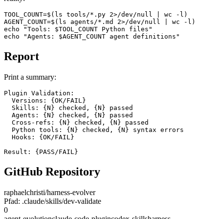
TOOL_COUNT=$(ls tools/*.py 2>/dev/null | wc -l)

AGENT_COUNT=$(ls agents/*.md 2>/dev/null | wc -l)

echo "Tools: $TOOL_COUNT Python files"

Report
Print a summary:
Plugin Validation:

  Versions: {OK/FAIL}

  Skills: {N} checked, {N} passed

  Agents: {N} checked, {N} passed

  Cross-refs: {N} checked, {N} passed

  Python tools: {N} checked, {N} syntax errors

  Hooks: {OK/FAIL}

GitHub Repository
raphaelchristi/harness-evolver
Pfad: .claude/skills/dev-validate
0
agent-evolution
claude-code-plugin
codex-skills
harness-