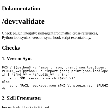
Dokumentation
/dev:validate
Check plugin integrity: skill/agent frontmatter, cross-references,
Python tool syntax, version sync, hook script executability.
Checks
1. Version Sync
PKG_V=$(python3 -c "import json; print(json.load(open('
PLUGIN_V=$(python3 -c "import json; print(json.load(ope
if [ "$PKG_V" = "$PLUGIN_V" ]; then

    echo "OK: versions match ($PKG_V)"

else

    echo "FAIL: package.json=$PKG_V, plugin.json=$PLUGI
2. Skill Frontmatter
For each
:
skills/*/SKILL.md