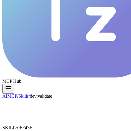
MCP Hub
AIMCP
/
Skills
/
dev:validate
SKILL·
0FF43E