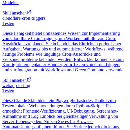
Modelle.
Skill ansehen
cloudflare-cron-triggers
Testen
Diese Fähigkeit bietet umfassendes Wissen zur Implementierung
von Cloudflare Cron Triggers, um Workers mithilfe von Cron-
Ausdrücken zu planen. Sie behandelt das Einrichten periodischer
Aufgaben, Wartungsjobs und automatisierter Workflows, während
häufige Probleme wie ungültige Cron-Ausdrücke und
Zeitzonenprobleme behandelt werden. Entwickler können sie zum
Konfigurieren geplanter Handler, zum Testen von Cron-Triggers
und zur Integration mit Workflows und Green Compute verwenden.
Skill ansehen
webapp-testing
Testen
Diese Claude Skill bietet ein Playwright-basiertes Toolkit zum
Testen lokaler Webanwendungen durch Python-Skripte. Es
ermöglicht Frontend-Verifizierung, UI-Debugging, Screenshot-
Aufnahme und Log-Einblick bei gleichzeitiger Verwaltung von
Server-Lebenszyklen. Nutzen Sie es für Browser-
Automatisierungsaufgaben, führen Sie Skripte jedoch direkt aus,