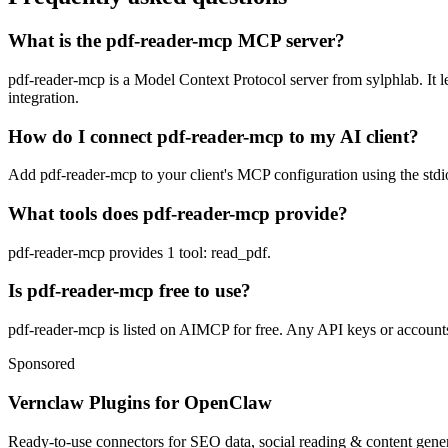
What is the pdf-reader-mcp MCP server?
pdf-reader-mcp is a Model Context Protocol server from sylphlab. It le
integration.
How do I connect pdf-reader-mcp to my AI client?
Add pdf-reader-mcp to your client's MCP configuration using the stdio
What tools does pdf-reader-mcp provide?
pdf-reader-mcp provides 1 tool: read_pdf.
Is pdf-reader-mcp free to use?
pdf-reader-mcp is listed on AIMCP for free. Any API keys or accounts 
Sponsored
Vernclaw Plugins for OpenClaw
Ready-to-use connectors for SEO data, social reading & content genera