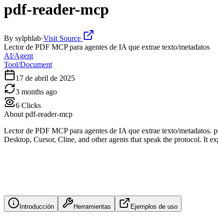
pdf-reader-mcp
By
sylphlab
·
Visit Source
Lector de PDF MCP para agentes de IA que extrae texto/metadatos
AI/Agent
Tool/Document
17 de abril de 2025
3 months ago
6
Clicks
About
pdf-reader-mcp
Lector de PDF MCP para agentes de IA que extrae texto/metadatos. p
Desktop, Cursor, Cline, and other agents that speak the protocol. It e
Introducción
Herramientas
Ejemplos de uso