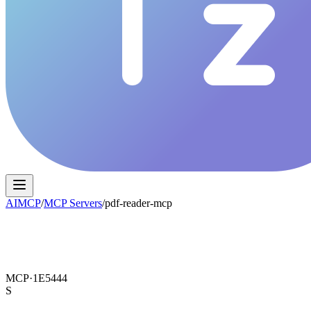
AIMCP
/
MCP Servers
/
pdf-reader-mcp
MCP·
1E5444
S