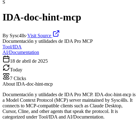
S
IDA-doc-hint-mcp
By
Sysc4lls
·
Visit Source
Documentación y utilidades de IDA Pro MCP
Tool/IDA
AI/Documentation
18 de abril de 2025
Today
7
Clicks
About
IDA-doc-hint-mcp
Documentación y utilidades de IDA Pro MCP. IDA-doc-hint-mcp is
a Model Context Protocol (MCP) server maintained by Sysc4lls. It
connects to MCP-compatible clients such as Claude Desktop,
Cursor, Cline, and other agents that speak the protocol. It is
categorized under Tool/IDA and AI/Documentation.