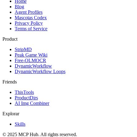
Home
Blog
Agent Profiles
Mascotas Codex
Privacy Policy
Terms of Service
Product
StripMD
Peak Game Wiki
Free-OLMOCR
DynamicWorkflow
DynamicWorkflow Loops
Friends
ThisTools
ProductDirs
AI Img Combiner
Explorar
Skills
© 2025 MCP Hub. All rights reserved.