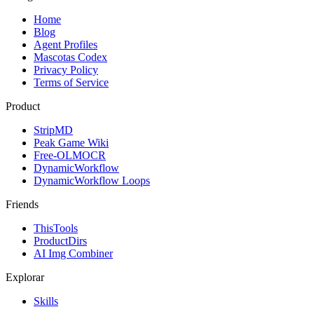
Home
Blog
Agent Profiles
Mascotas Codex
Privacy Policy
Terms of Service
Product
StripMD
Peak Game Wiki
Free-OLMOCR
DynamicWorkflow
DynamicWorkflow Loops
Friends
ThisTools
ProductDirs
AI Img Combiner
Explorar
Skills