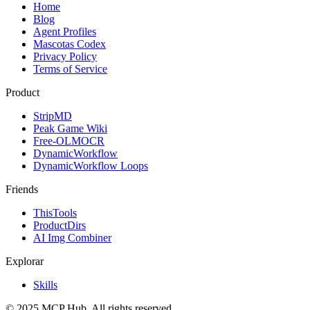
Home
Blog
Agent Profiles
Mascotas Codex
Privacy Policy
Terms of Service
Product
StripMD
Peak Game Wiki
Free-OLMOCR
DynamicWorkflow
DynamicWorkflow Loops
Friends
ThisTools
ProductDirs
AI Img Combiner
Explorar
Skills
© 2025 MCP Hub. All rights reserved.