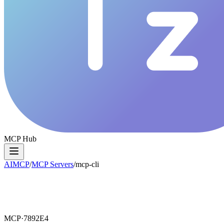
MCP Hub
AIMCP
/
MCP Servers
/
mcp-cli
MCP·
7892E4