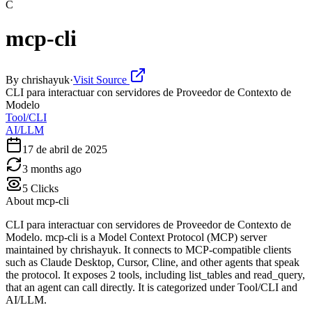
C
mcp-cli
By
chrishayuk
·
Visit Source
CLI para interactuar con servidores de Proveedor de Contexto de
Modelo
Tool/CLI
AI/LLM
17 de abril de 2025
3 months ago
5
Clicks
About
mcp-cli
CLI para interactuar con servidores de Proveedor de Contexto de
Modelo. mcp-cli is a Model Context Protocol (MCP) server
maintained by chrishayuk. It connects to MCP-compatible clients
such as Claude Desktop, Cursor, Cline, and other agents that speak
the protocol. It exposes 2 tools, including list_tables and read_query,
that an agent can call directly. It is categorized under Tool/CLI and
AI/LLM.