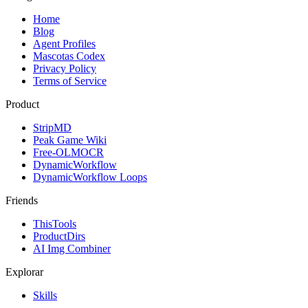
Home
Blog
Agent Profiles
Mascotas Codex
Privacy Policy
Terms of Service
Product
StripMD
Peak Game Wiki
Free-OLMOCR
DynamicWorkflow
DynamicWorkflow Loops
Friends
ThisTools
ProductDirs
AI Img Combiner
Explorar
Skills