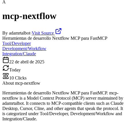
A
mcp-nextflow
By
adamrtalbot
·
Visit Source
Herramientas de desarrollo Nextflow MCP para FastMCP
Tool/Developer
Development/Workflow
Integration/Claude
22 de abril de 2025
Today
10
Clicks
About
mcp-nextflow
Herramientas de desarrollo Nextflow MCP para FastMCP. mcp-
nextflow is a Model Context Protocol (MCP) server maintained by
adamrtalbot. It connects to MCP-compatible clients such as Claude
Desktop, Cursor, Cline, and other agents that speak the protocol. It
is categorized under Tool/Developer, Development/Workflow and
Integration/Claude.