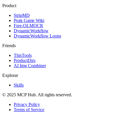
Product
StripMD
Peak Game Wiki
Free-OLMOCR
DynamicWorkflow
DynamicWorkflow Loops
Friends
ThisTools
ProductDirs
AI Img Combiner
Explorar
Skills
© 2025 MCP Hub. All rights reserved.
Privacy Policy
Terms of Service