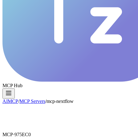
MCP Hub
AIMCP
/
MCP Servers
/
mcp-nextflow
MCP·
975EC0