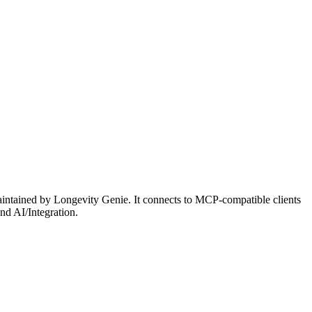
ntained by Longevity Genie. It connects to MCP-compatible clients
nd AI/Integration.