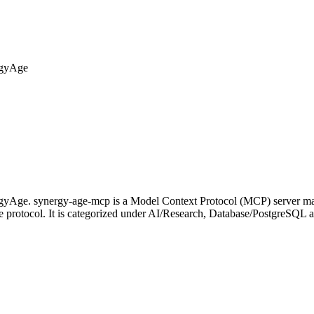
rgyAge
gyAge. synergy-age-mcp is a Model Context Protocol (MCP) server mai
e protocol. It is categorized under AI/Research, Database/PostgreSQL a