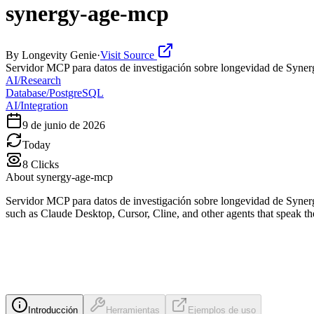
synergy-age-mcp
By
Longevity Genie
·
Visit Source
Servidor MCP para datos de investigación sobre longevidad de Syne
AI/Research
Database/PostgreSQL
AI/Integration
9 de junio de 2026
Today
8
Clicks
About
synergy-age-mcp
Servidor MCP para datos de investigación sobre longevidad de Syner
such as Claude Desktop, Cursor, Cline, and other agents that speak th
Introducción
Herramientas
Ejemplos de uso