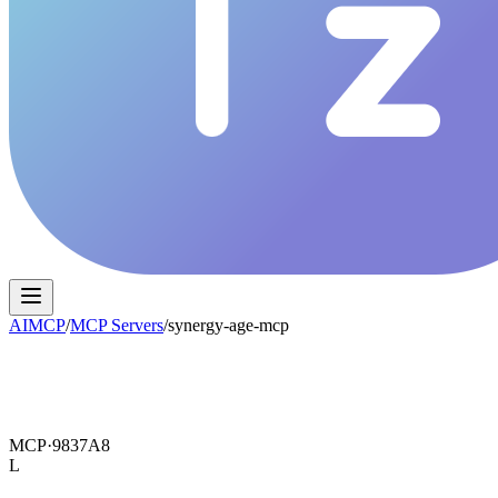
AIMCP
/
MCP Servers
/
synergy-age-mcp
MCP·
9837A8
L