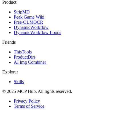
Product
StripMD
Peak Game Wiki
Free-OLMOCR
DynamicWorkflow
DynamicWorkflow Loops
Friends
ThisTools
ProductDirs
AI Img Combiner
Explorar
Skills
© 2025 MCP Hub. All rights reserved.
Privacy Policy
Terms of Service