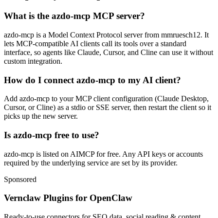
What is the azdo-mcp MCP server?
azdo-mcp is a Model Context Protocol server from mmruesch12. It
lets MCP-compatible AI clients call its tools over a standard
interface, so agents like Claude, Cursor, and Cline can use it without
custom integration.
How do I connect azdo-mcp to my AI client?
Add azdo-mcp to your MCP client configuration (Claude Desktop,
Cursor, or Cline) as a stdio or SSE server, then restart the client so it
picks up the new server.
Is azdo-mcp free to use?
azdo-mcp is listed on AIMCP for free. Any API keys or accounts
required by the underlying service are set by its provider.
Sponsored
Vernclaw Plugins for OpenClaw
Ready-to-use connectors for SEO data, social reading & content