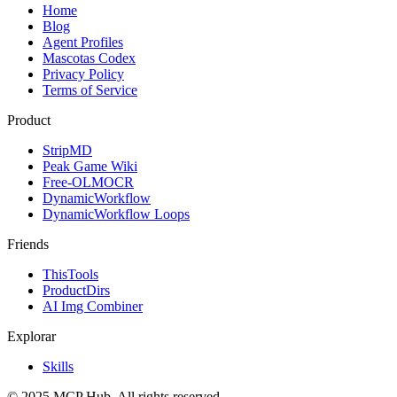
Home
Blog
Agent Profiles
Mascotas Codex
Privacy Policy
Terms of Service
Product
StripMD
Peak Game Wiki
Free-OLMOCR
DynamicWorkflow
DynamicWorkflow Loops
Friends
ThisTools
ProductDirs
AI Img Combiner
Explorar
Skills
© 2025 MCP Hub. All rights reserved.