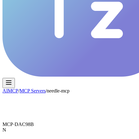
AIMCP
/
MCP Servers
/
needle-mcp
MCP·
DAC98B
N