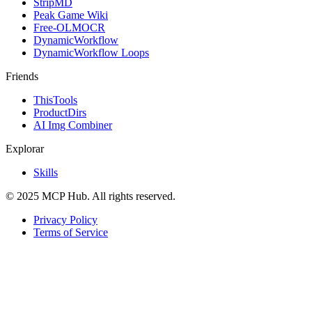
StripMD
Peak Game Wiki
Free-OLMOCR
DynamicWorkflow
DynamicWorkflow Loops
Friends
ThisTools
ProductDirs
AI Img Combiner
Explorar
Skills
© 2025 MCP Hub. All rights reserved.
Privacy Policy
Terms of Service