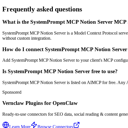
Frequently asked questions
What is the SystemPrompt MCP Notion Server MCP 
SystemPrompt MCP Notion Server is a Model Context Protocol server fro
without custom integration.
How do I connect SystemPrompt MCP Notion Server t
Add SystemPrompt MCP Notion Server to your client's MCP configuratio
Is SystemPrompt MCP Notion Server free to use?
SystemPrompt MCP Notion Server is listed on AIMCP for free. Any API 
Sponsored
Vernclaw Plugins for OpenClaw
Ready-to-use connectors for SEO data, social reading & content genera
Learn More
Browse Connectors