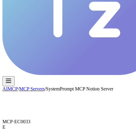
AIMCP
/
MCP Servers
/
SystemPrompt MCP Notion Server
MCP·
EC0033
E