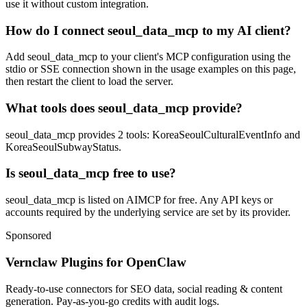
use it without custom integration.
How do I connect seoul_data_mcp to my AI client?
Add seoul_data_mcp to your client's MCP configuration using the
stdio or SSE connection shown in the usage examples on this page,
then restart the client to load the server.
What tools does seoul_data_mcp provide?
seoul_data_mcp provides 2 tools: KoreaSeoulCulturalEventInfo and
KoreaSeoulSubwayStatus.
Is seoul_data_mcp free to use?
seoul_data_mcp is listed on AIMCP for free. Any API keys or
accounts required by the underlying service are set by its provider.
Sponsored
Vernclaw Plugins for OpenClaw
Ready-to-use connectors for SEO data, social reading & content
generation. Pay-as-you-go credits with audit logs.