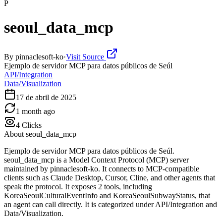
P
seoul_data_mcp
By
pinnaclesoft-ko
·
Visit Source
Ejemplo de servidor MCP para datos públicos de Seúl
API/Integration
Data/Visualization
17 de abril de 2025
1 month ago
4
Clicks
About
seoul_data_mcp
Ejemplo de servidor MCP para datos públicos de Seúl.
seoul_data_mcp is a Model Context Protocol (MCP) server
maintained by pinnaclesoft-ko. It connects to MCP-compatible
clients such as Claude Desktop, Cursor, Cline, and other agents that
speak the protocol. It exposes 2 tools, including
KoreaSeoulCulturalEventInfo and KoreaSeoulSubwayStatus, that
an agent can call directly. It is categorized under API/Integration and
Data/Visualization.