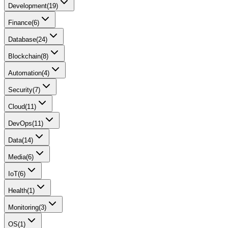
Development
(
19
)
Finance
(
6
)
Database
(
24
)
Blockchain
(
8
)
Automation
(
4
)
Security
(
7
)
Cloud
(
11
)
DevOps
(
11
)
Data
(
14
)
Media
(
6
)
IoT
(
6
)
Health
(
1
)
Monitoring
(
3
)
OS
(
1
)