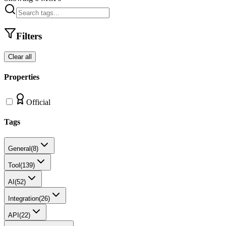
Filters
Clear all
Properties
Official
Tags
General
(
8
)
Tool
(
139
)
AI
(
52
)
Integration
(
26
)
API
(
22
)