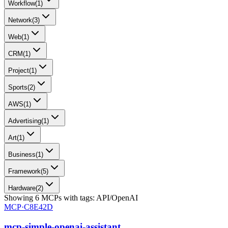
Workflow
(
1
)
Network
(
3
)
Web
(
1
)
CRM
(
1
)
Project
(
1
)
Sports
(
2
)
AWS
(
1
)
Advertising
(
1
)
Art
(
1
)
Business
(
1
)
Framework
(
5
)
Hardware
(
2
)
Showing
6
MCPs
with tags:
API/OpenAI
MCP·
C8E42D
mcp-simple-openai-assistant