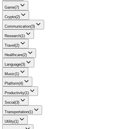
Game
(
7
)
Crypto
(
2
)
Communication
(
3
)
Research
(
1
)
Travel
(
2
)
Healthcare
(
2
)
Language
(
3
)
Music
(
1
)
Platform
(
4
)
Productivity
(
1
)
Social
(
3
)
Transportation
(
1
)
Utility
(
1
)