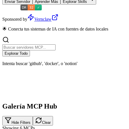
Enviar Servidor
Aprender Más
Explorar Skills
Sponsored by
Vernclaw
🌟 Conecta tus sistemas de IA con fuentes de datos locales
Explorar Todo
Intenta buscar 'github', 'docker', o 'notion'
Galería MCP Hub
Hide Filters
Clear
Showing
6
MCPs