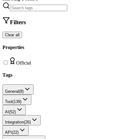
Filters
Clear all
Properties
Official
Tags
General
(
8
)
Tool
(
139
)
AI
(
52
)
Integration
(
26
)
API
(
22
)