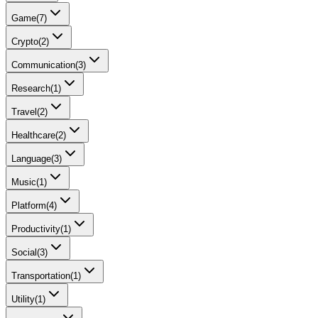
Game
(
7
)
Crypto
(
2
)
Communication
(
3
)
Research
(
1
)
Travel
(
2
)
Healthcare
(
2
)
Language
(
3
)
Music
(
1
)
Platform
(
4
)
Productivity
(
1
)
Social
(
3
)
Transportation
(
1
)
Utility
(
1
)