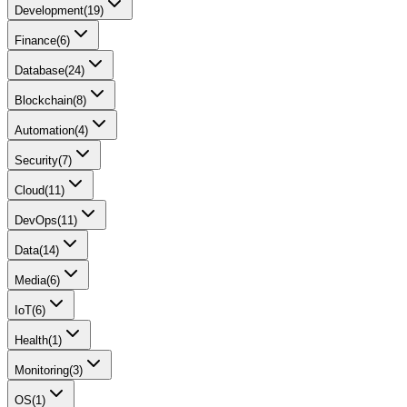
Development
(
19
)
Finance
(
6
)
Database
(
24
)
Blockchain
(
8
)
Automation
(
4
)
Security
(
7
)
Cloud
(
11
)
DevOps
(
11
)
Data
(
14
)
Media
(
6
)
IoT
(
6
)
Health
(
1
)
Monitoring
(
3
)
OS
(
1
)