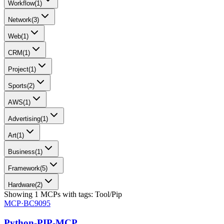
Workflow
(
1
)
Network
(
3
)
Web
(
1
)
CRM
(
1
)
Project
(
1
)
Sports
(
2
)
AWS
(
1
)
Advertising
(
1
)
Art
(
1
)
Business
(
1
)
Framework
(
5
)
Hardware
(
2
)
Showing
1
MCPs
with tags:
Tool/Pip
MCP·
BC9095
Python-PIP-MCP