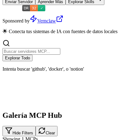
Enviar Servidor
Aprender Más
Explorar Skills
Sponsored by
Vernclaw
🌟 Conecta tus sistemas de IA con fuentes de datos locales
Explorar Todo
Intenta buscar 'github', 'docker', o 'notion'
Galería MCP Hub
Hide Filters
Clear
Showing
1
MCPs