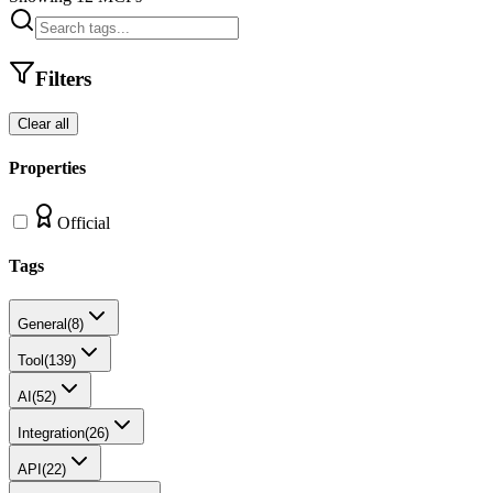
Filters
Clear all
Properties
Official
Tags
General
(
8
)
Tool
(
139
)
AI
(
52
)
Integration
(
26
)
API
(
22
)