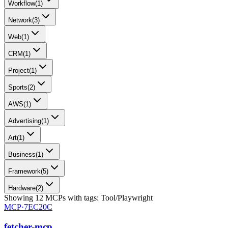
Workflow
(
1
)
Network
(
3
)
Web
(
1
)
CRM
(
1
)
Project
(
1
)
Sports
(
2
)
AWS
(
1
)
Advertising
(
1
)
Art
(
1
)
Business
(
1
)
Framework
(
5
)
Hardware
(
2
)
Showing
12
MCPs
with tags:
Tool/Playwright
MCP·
7EC20C
fetcher-mcp