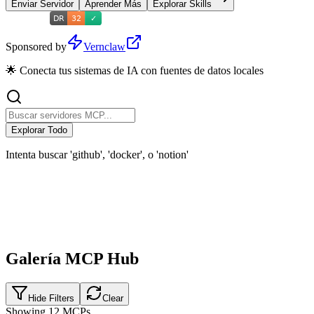
Enviar Servidor
Aprender Más
Explorar Skills
Sponsored by
Vernclaw
🌟 Conecta tus sistemas de IA con fuentes de datos locales
Explorar Todo
Intenta buscar 'github', 'docker', o 'notion'
Galería MCP Hub
Hide Filters
Clear
Showing
12
MCPs