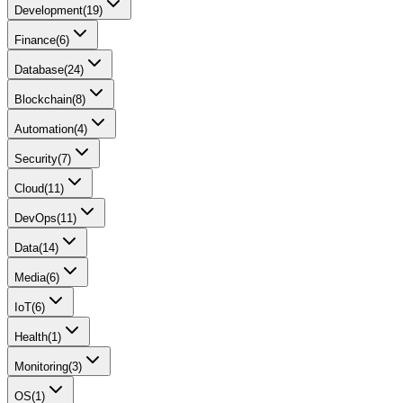
Development
(
19
)
Finance
(
6
)
Database
(
24
)
Blockchain
(
8
)
Automation
(
4
)
Security
(
7
)
Cloud
(
11
)
DevOps
(
11
)
Data
(
14
)
Media
(
6
)
IoT
(
6
)
Health
(
1
)
Monitoring
(
3
)
OS
(
1
)