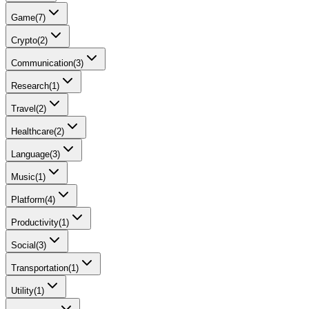
Game
(
7
)
Crypto
(
2
)
Communication
(
3
)
Research
(
1
)
Travel
(
2
)
Healthcare
(
2
)
Language
(
3
)
Music
(
1
)
Platform
(
4
)
Productivity
(
1
)
Social
(
3
)
Transportation
(
1
)
Utility
(
1
)