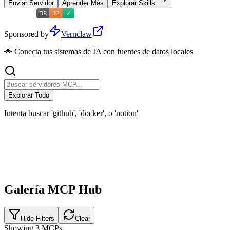
Enviar Servidor
Aprender Más
Explorar Skills
Sponsored by
Vernclaw
🌟 Conecta tus sistemas de IA con fuentes de datos locales
Explorar Todo
Intenta buscar 'github', 'docker', o 'notion'
Galería MCP Hub
Hide Filters
Clear
Showing
3
MCPs