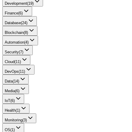
Development
(
19
)
Finance
(
6
)
Database
(
24
)
Blockchain
(
8
)
Automation
(
4
)
Security
(
7
)
Cloud
(
11
)
DevOps
(
11
)
Data
(
14
)
Media
(
6
)
IoT
(
6
)
Health
(
1
)
Monitoring
(
3
)
OS
(
1
)