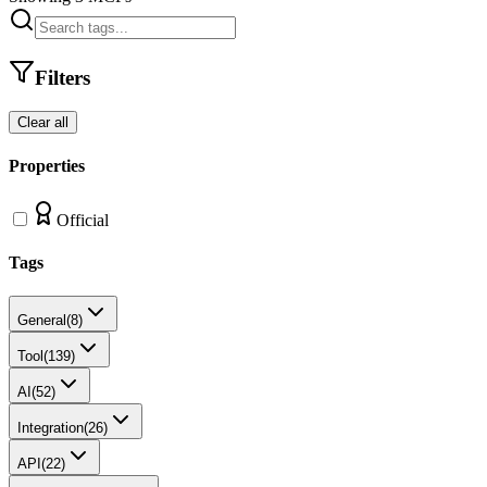
Filters
Clear all
Properties
Official
Tags
General
(
8
)
Tool
(
139
)
AI
(
52
)
Integration
(
26
)
API
(
22
)