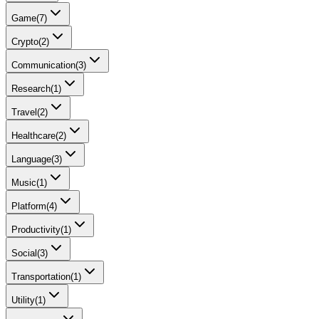
Game
(
7
)
Crypto
(
2
)
Communication
(
3
)
Research
(
1
)
Travel
(
2
)
Healthcare
(
2
)
Language
(
3
)
Music
(
1
)
Platform
(
4
)
Productivity
(
1
)
Social
(
3
)
Transportation
(
1
)
Utility
(
1
)