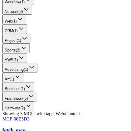
Workflow
(
1
)
Network
(
3
)
Web
(
1
)
CRM
(
1
)
Project
(
1
)
Sports
(
2
)
AWS
(
1
)
Advertising
(
1
)
Art
(
1
)
Business
(
1
)
Framework
(
5
)
Hardware
(
2
)
Showing
3
MCPs
with tags:
Web/Content
MCP·
08E5D3
fetch-mcp