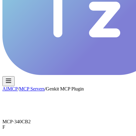
AIMCP
/
MCP Servers
/
Genkit MCP Plugin
MCP·
340CB2
F