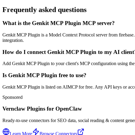
Frequently asked questions
What is the Genkit MCP Plugin MCP server?
Genkit MCP Plugin is a Model Context Protocol server from firebase. It
integration.
How do I connect Genkit MCP Plugin to my AI client
Add Genkit MCP Plugin to your client's MCP configuration using the st
Is Genkit MCP Plugin free to use?
Genkit MCP Plugin is listed on AIMCP for free. Any API keys or accoun
Sponsored
Vernclaw Plugins for OpenClaw
Ready-to-use connectors for SEO data, social reading & content genera
Learn More
Browse Connectors