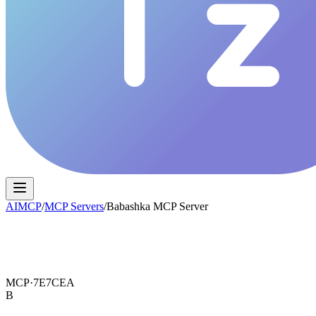
AIMCP
/
MCP Servers
/
Babashka MCP Server
MCP·
7E7CEA
B