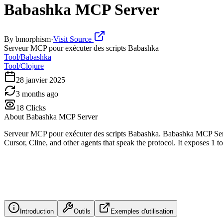
Babashka MCP Server
By
bmorphism
·
Visit Source
Serveur MCP pour exécuter des scripts Babashka
Tool/Babashka
Tool/Clojure
28 janvier 2025
3 months ago
18
Clicks
About
Babashka MCP Server
Serveur MCP pour exécuter des scripts Babashka. Babashka MCP Serv
Cursor, Cline, and other agents that speak the protocol. It exposes 1 t
Introduction
Outils
Exemples d'utilisation