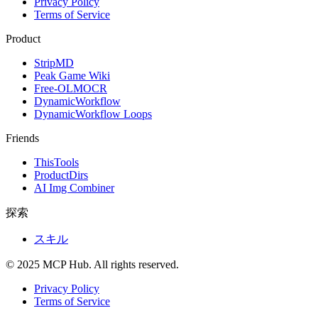
Privacy Policy
Terms of Service
Product
StripMD
Peak Game Wiki
Free-OLMOCR
DynamicWorkflow
DynamicWorkflow Loops
Friends
ThisTools
ProductDirs
AI Img Combiner
探索
スキル
© 2025 MCP Hub. All rights reserved.
Privacy Policy
Terms of Service