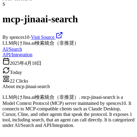
S
mcp-jinaai-search
By
spences10
·
Visit Source
LLM向けJina.ai検索統合（非推奨）
AI/Search
API/Integration
2025年4月18日
Today
22
Clicks
About
mcp-jinaai-search
LLM向けJina.ai検索統合（非推奨）. mcp-jinaai-search is a
Model Context Protocol (MCP) server maintained by spences10. It
connects to MCP-compatible clients such as Claude Desktop,
Cursor, Cline, and other agents that speak the protocol. It exposes 1
tool, including search, that an agent can call directly. It is categorized
under AI/Search and API/Integration.