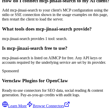
How do I connect mcp-jinaai-search to my AI client?
Add mcp-jinaai-search to your client's MCP configuration using the
stdio or SSE connection shown in the usage examples on this page,
then restart the client to load the server.
What tools does mcp-jinaai-search provide?
mcp-jinaai-search provides 1 tool: search.
Is mcp-jinaai-search free to use?
mcp-jinaai-search is listed on AIMCP for free. Any API keys or
accounts required by the underlying service are set by its provider.
Sponsored
Vernclaw Plugins for OpenClaw
Ready-to-use connectors for SEO data, social reading & content
generation. Pay-as-you-go credits with audit logs.
Learn More
Browse Connectors