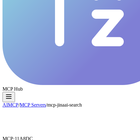
MCP Hub
AIMCP
/
MCP Servers
/
mcp-jinaai-search
MCP·
11A8DC