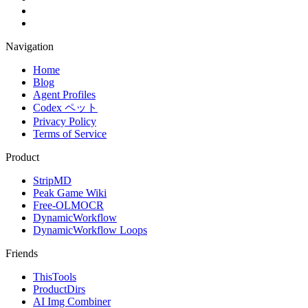
Navigation
Home
Blog
Agent Profiles
Codex ペット
Privacy Policy
Terms of Service
Product
StripMD
Peak Game Wiki
Free-OLMOCR
DynamicWorkflow
DynamicWorkflow Loops
Friends
ThisTools
ProductDirs
AI Img Combiner