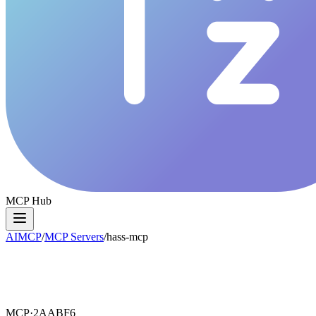
MCP Hub
AIMCP
/
MCP Servers
/
hass-mcp
MCP·
2AABF6