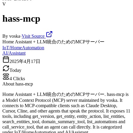
V
hass-mcp
By
voska
·
Visit Source
Home Assistant + LLM統合のためのMCPサーバー
IoT/HomeAutomation
AI/Assistant
2025年4月17日
Today
4
Clicks
About
hass-mcp
Home Assistant + LLM統合のためのMCPサーバー. hass-mcp is
a Model Context Protocol (MCP) server maintained by voska. It
connects to MCP-compatible clients such as Claude Desktop,
Cursor, Cline, and other agents that speak the protocol. It exposes 11
tools, including get_version, get_entity, entity_action, list_entities,
search_entities_tool, domain_summary_tool, list_automations and
call_service_tool, that an agent can call directly. It is categorized
under IoT/HomeAutomation and AI/Assistant.