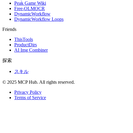
Peak Game Wiki
Free-OLMOCR
DynamicWorkflow
DynamicWorkflow Loops
Friends
ThisTools
ProductDirs
AI Img Combiner
探索
スキル
© 2025 MCP Hub. All rights reserved.
Privacy Policy
Terms of Service