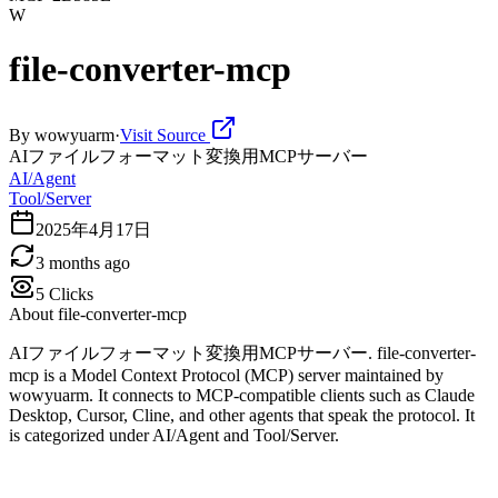
W
file-converter-mcp
By
wowyuarm
·
Visit Source
AIファイルフォーマット変換用MCPサーバー
AI/Agent
Tool/Server
2025年4月17日
3 months ago
5
Clicks
About
file-converter-mcp
AIファイルフォーマット変換用MCPサーバー. file-converter-
mcp is a Model Context Protocol (MCP) server maintained by
wowyuarm. It connects to MCP-compatible clients such as Claude
Desktop, Cursor, Cline, and other agents that speak the protocol. It
is categorized under AI/Agent and Tool/Server.