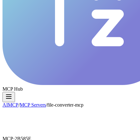
MCP Hub
AIMCP
/
MCP Servers
/
file-converter-mcp
MCP·
2B585E