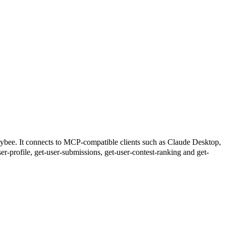
 connects to MCP-compatible clients such as Claude Desktop,
ser-profile, get-user-submissions, get-user-contest-ranking and get-