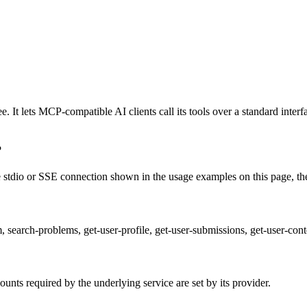
It lets MCP-compatible AI clients call its tools over a standard interfa
?
tdio or SSE connection shown in the usage examples on this page, then r
, search-problems, get-user-profile, get-user-submissions, get-user-conte
nts required by the underlying service are set by its provider.