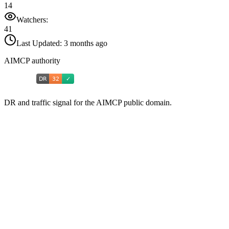
14
Watchers:
41
Last Updated:
3 months ago
AIMCP authority
DR and traffic signal for the AIMCP public domain.