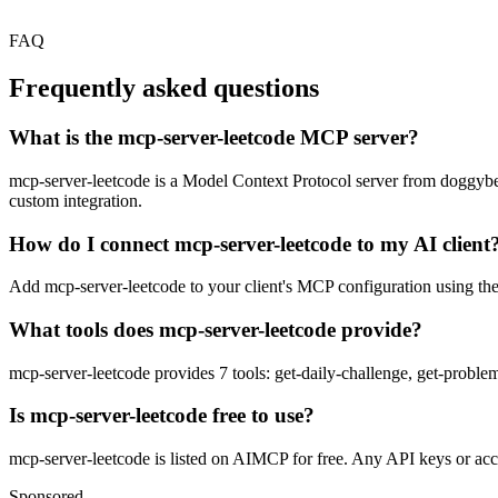
FAQ
Frequently asked questions
What is the mcp-server-leetcode MCP server?
mcp-server-leetcode is a Model Context Protocol server from doggybee. 
custom integration.
How do I connect mcp-server-leetcode to my AI client
Add mcp-server-leetcode to your client's MCP configuration using the s
What tools does mcp-server-leetcode provide?
mcp-server-leetcode provides 7 tools: get-daily-challenge, get-problem
Is mcp-server-leetcode free to use?
mcp-server-leetcode is listed on AIMCP for free. Any API keys or accou
Sponsored