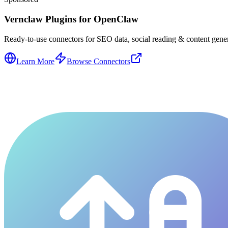
Vernclaw Plugins for OpenClaw
Ready-to-use connectors for SEO data, social reading & content genera
Learn More
Browse Connectors