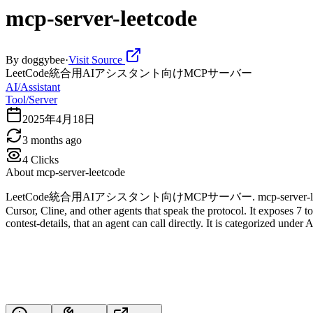
mcp-server-leetcode
By
doggybee
·
Visit Source
LeetCode統合用AIアシスタント向けMCPサーバー
AI/Assistant
Tool/Server
2025年4月18日
3 months ago
4
Clicks
About
mcp-server-leetcode
LeetCode統合用AIアシスタント向けMCPサーバー. mcp-server-leetcode is a Mod
Cursor, Cline, and other agents that speak the protocol. It exposes 7 t
contest-details, that an agent can call directly. It is categorized under