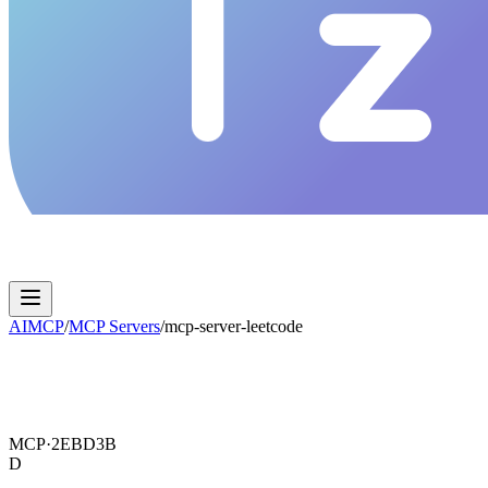
AIMCP
/
MCP Servers
/
mcp-server-leetcode
MCP·
2EBD3B
D