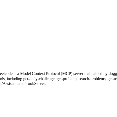
el Context Protocol (MCP) server maintained by doggybee. It
ools, including get-daily-challenge, get-problem, search-problems, get-u
 AI/Assistant and Tool/Server.