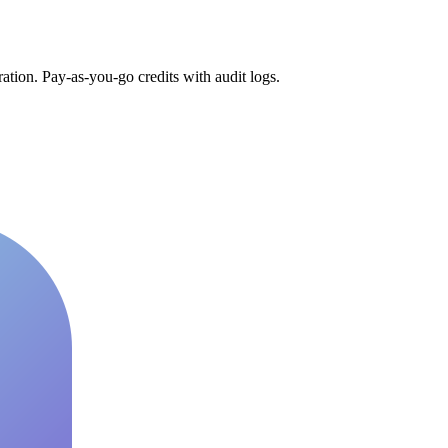
tion. Pay-as-you-go credits with audit logs.