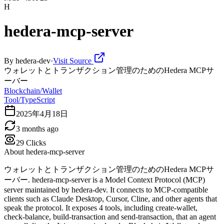
H
hedera-mcp-server
By
hedera-dev
·
Visit Source
ウォレットとトランザクション管理のためのHedera MCPサ
ーバー
Blockchain/Wallet
Tool/TypeScript
2025年4月18日
3 months ago
29
Clicks
About
hedera-mcp-server
ウォレットとトランザクション管理のためのHedera MCPサ
ーバー. hedera-mcp-server is a Model Context Protocol (MCP)
server maintained by hedera-dev. It connects to MCP-compatible
clients such as Claude Desktop, Cursor, Cline, and other agents that
speak the protocol. It exposes 4 tools, including create-wallet,
check-balance, build-transaction and send-transaction, that an agent