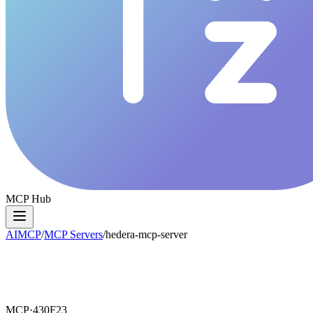
MCP Hub
AIMCP
/
MCP Servers
/
hedera-mcp-server
MCP·
430F23