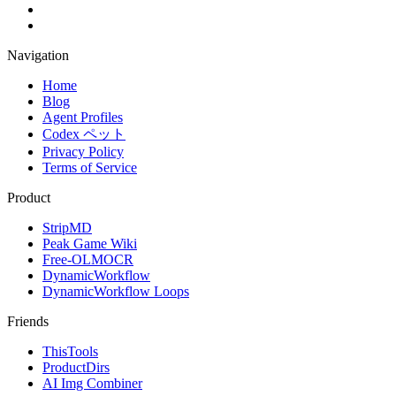
Navigation
Home
Blog
Agent Profiles
Codex ペット
Privacy Policy
Terms of Service
Product
StripMD
Peak Game Wiki
Free-OLMOCR
DynamicWorkflow
DynamicWorkflow Loops
Friends
ThisTools
ProductDirs
AI Img Combiner