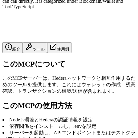
can call directly. It is categorized under Blockchain/Wallet and
Tool/TypeScript.
紹介
ツール
使用例
このMCPについて
このMCPサーバーは、Hederaネットワークと相互作用するた
めのツールを提供します。これにはウォレットの作成、残高
確認、トランザクションの構築/送信が含まれます。
このMCPの使用方法
Node.js環境とHederaの認証情報を設定
依存関係をインストールし、.envを設定
サーバーを起動し、APIエンドポイントまたはテストクラ