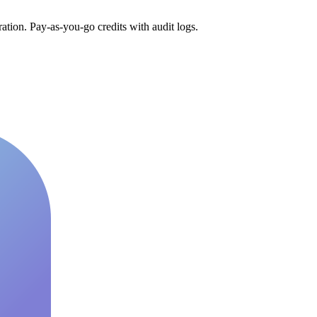
tion. Pay-as-you-go credits with audit logs.