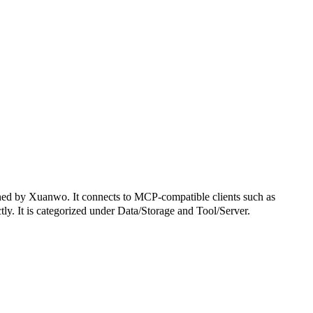
anwo. It connects to MCP-compatible clients such as
ctly. It is categorized under Data/Storage and Tool/Server.