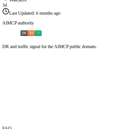
34
Last Updated:
6 months ago
AIMCP authority
DR and traffic signal for the AIMCP public domain.
FAQ