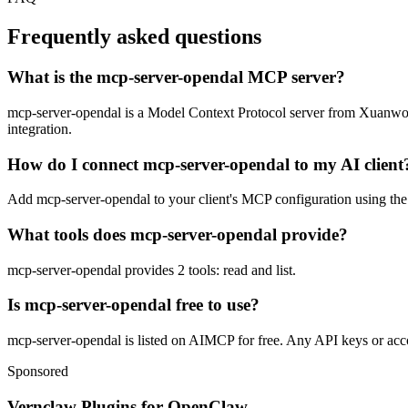
Frequently asked questions
What is the mcp-server-opendal MCP server?
mcp-server-opendal is a Model Context Protocol server from Xuanwo. It
integration.
How do I connect mcp-server-opendal to my AI client
Add mcp-server-opendal to your client's MCP configuration using the s
What tools does mcp-server-opendal provide?
mcp-server-opendal provides 2 tools: read and list.
Is mcp-server-opendal free to use?
mcp-server-opendal is listed on AIMCP for free. Any API keys or accou
Sponsored
Vernclaw Plugins for OpenClaw