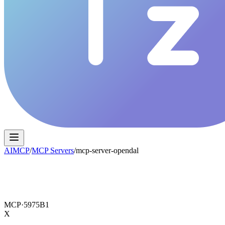
AIMCP
/
MCP Servers
/
mcp-server-opendal
MCP·
5975B1
X