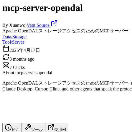
mcp-server-opendal
By
Xuanwo
·
Visit Source
Apache OpenDALストレージアクセスのためのMCPサーバー
Data/Storage
Tool/Server
2025年4月17日
3 months ago
7
Clicks
About
mcp-server-opendal
Apache OpenDALストレージアクセスのためのMCPサーバー. mcp-server-opendal 
Claude Desktop, Cursor, Cline, and other agents that speak the protocol.
紹介
ツール
使用例