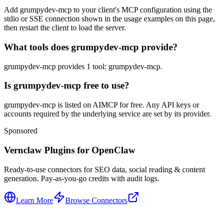
Add grumpydev-mcp to your client's MCP configuration using the
stdio or SSE connection shown in the usage examples on this page,
then restart the client to load the server.
What tools does grumpydev-mcp provide?
grumpydev-mcp provides 1 tool: grumpydev-mcp.
Is grumpydev-mcp free to use?
grumpydev-mcp is listed on AIMCP for free. Any API keys or
accounts required by the underlying service are set by its provider.
Sponsored
Vernclaw Plugins for OpenClaw
Ready-to-use connectors for SEO data, social reading & content
generation. Pay-as-you-go credits with audit logs.
Learn More
Browse Connectors