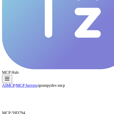
MCP Hub
AIMCP
/
MCP Servers
/
grumpydev-mcp
MCP·
59D794