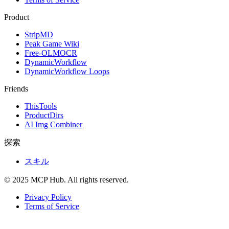
Product
StripMD
Peak Game Wiki
Free-OLMOCR
DynamicWorkflow
DynamicWorkflow Loops
Friends
ThisTools
ProductDirs
AI Img Combiner
探索
スキル
© 2025 MCP Hub. All rights reserved.
Privacy Policy
Terms of Service