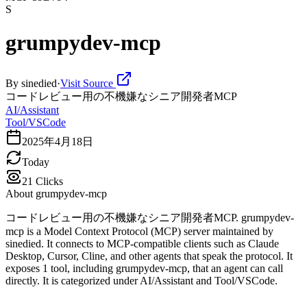
S
grumpydev-mcp
By
sinedied
·
Visit Source
コードレビュー用の不機嫌なシニア開発者MCP
AI/Assistant
Tool/VSCode
2025年4月18日
Today
21
Clicks
About
grumpydev-mcp
コードレビュー用の不機嫌なシニア開発者MCP. grumpydev-
mcp is a Model Context Protocol (MCP) server maintained by
sinedied. It connects to MCP-compatible clients such as Claude
Desktop, Cursor, Cline, and other agents that speak the protocol. It
exposes 1 tool, including grumpydev-mcp, that an agent can call
directly. It is categorized under AI/Assistant and Tool/VSCode.