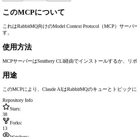
このMCPについて
これはRabbitMQ向けのModel Context Protoc
す。
使用方法
MCPサーバーはSmithery CLI経由でインストールするか
用途
このMCPにより、Claude AIはRabbitMQのキュー
Repository Info
Stars:
38
Forks:
13
Watchers: