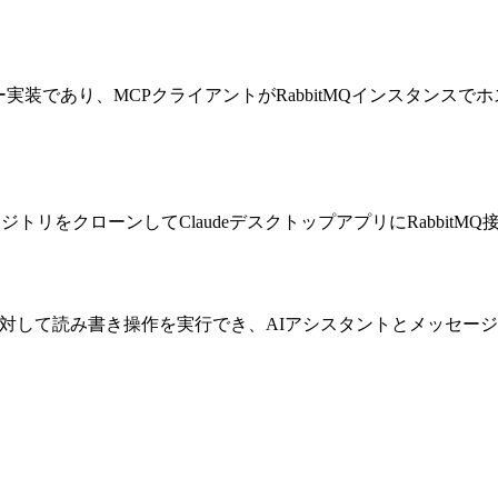
ol（MCP）サーバー実装であり、MCPクライアントがRabbitMQイ
、リポジトリをクローンしてClaudeデスクトップアプリにRabb
とトピックに対して読み書き操作を実行でき、AIアシスタントとメッ