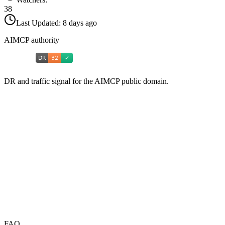
38
Last Updated:
8 days ago
AIMCP authority
DR and traffic signal for the AIMCP public domain.
FAQ