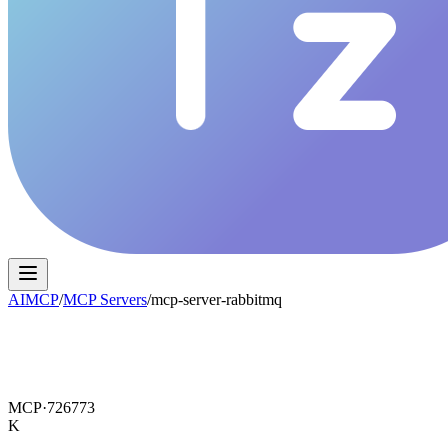
AIMCP
/
MCP Servers
/
mcp-server-rabbitmq
MCP·
726773
K