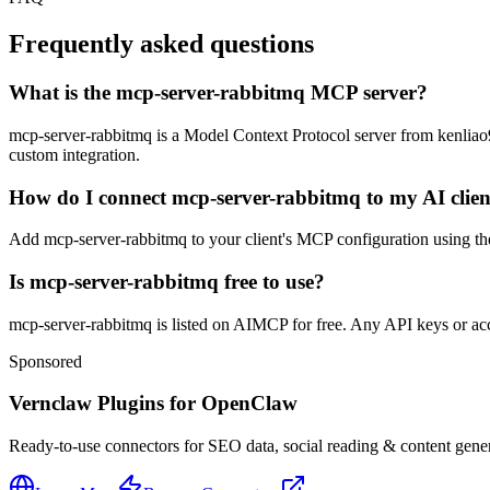
Frequently asked questions
What is the mcp-server-rabbitmq MCP server?
mcp-server-rabbitmq is a Model Context Protocol server from kenliao94.
custom integration.
How do I connect mcp-server-rabbitmq to my AI clien
Add mcp-server-rabbitmq to your client's MCP configuration using the 
Is mcp-server-rabbitmq free to use?
mcp-server-rabbitmq is listed on AIMCP for free. Any API keys or acco
Sponsored
Vernclaw Plugins for OpenClaw
Ready-to-use connectors for SEO data, social reading & content genera