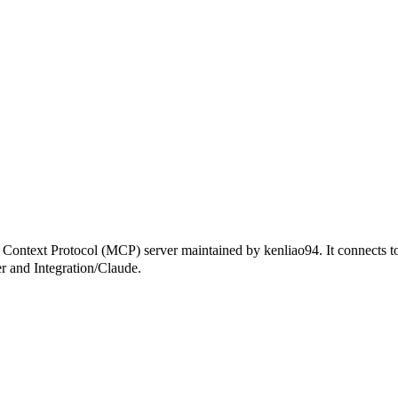
otocol (MCP) server maintained by kenliao94. It connects to MCP
er and Integration/Claude.