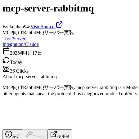
mcp-server-rabbitmq
By
kenliao94
·
Visit Source
MCP向けRabbitMQサーバー実装
Tool/Server
Integration/Claude
2025年4月17日
Today
36
Clicks
About
mcp-server-rabbitmq
MCP向けRabbitMQサーバー実装. mcp-server-rabbitmq is a Model Context Pr
other agents that speak the protocol. It is categorized under Tool/Serv
紹介
ツール
使用例