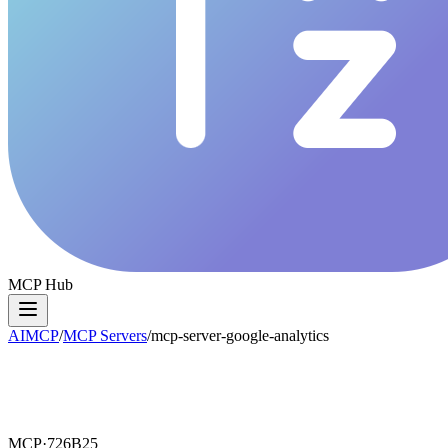
MCP Hub
AIMCP
/
MCP Servers
/
mcp-server-google-analytics
MCP·
726B25