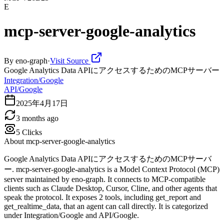
E
mcp-server-google-analytics
By
eno-graph
·
Visit Source
Google Analytics Data APIにアクセスするためのMCPサーバー
Integration/Google
API/Google
2025年4月17日
3 months ago
5
Clicks
About
mcp-server-google-analytics
Google Analytics Data APIにアクセスするためのMCPサーバ
ー. mcp-server-google-analytics is a Model Context Protocol (MCP)
server maintained by eno-graph. It connects to MCP-compatible
clients such as Claude Desktop, Cursor, Cline, and other agents that
speak the protocol. It exposes 2 tools, including get_report and
get_realtime_data, that an agent can call directly. It is categorized
under Integration/Google and API/Google.