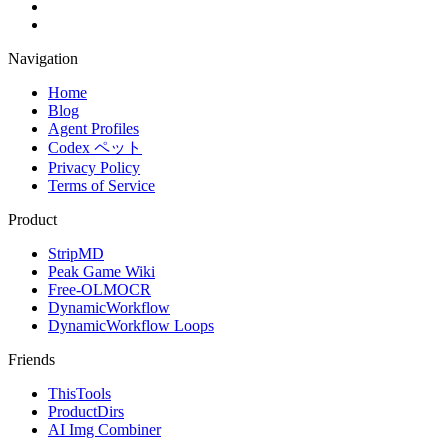
Navigation
Home
Blog
Agent Profiles
Codex ペット
Privacy Policy
Terms of Service
Product
StripMD
Peak Game Wiki
Free-OLMOCR
DynamicWorkflow
DynamicWorkflow Loops
Friends
ThisTools
ProductDirs
AI Img Combiner