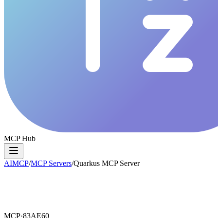
MCP Hub
AIMCP
/
MCP Servers
/
Quarkus MCP Server
MCP·
83AE60