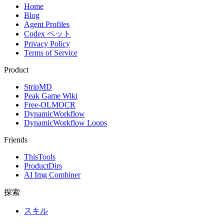
Home
Blog
Agent Profiles
Codex ペット
Privacy Policy
Terms of Service
Product
StripMD
Peak Game Wiki
Free-OLMOCR
DynamicWorkflow
DynamicWorkflow Loops
Friends
ThisTools
ProductDirs
AI Img Combiner
探索
スキル