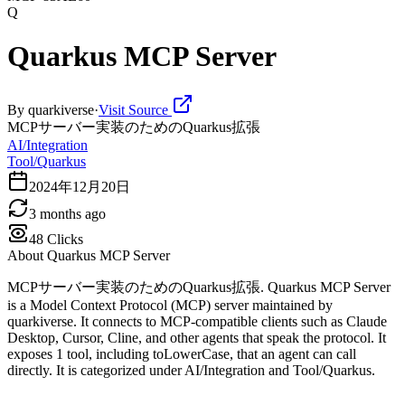
Q
Quarkus MCP Server
By
quarkiverse
·
Visit Source
MCPサーバー実装のためのQuarkus拡張
AI/Integration
Tool/Quarkus
2024年12月20日
3 months ago
48
Clicks
About
Quarkus MCP Server
MCPサーバー実装のためのQuarkus拡張. Quarkus MCP Server
is a Model Context Protocol (MCP) server maintained by
quarkiverse. It connects to MCP-compatible clients such as Claude
Desktop, Cursor, Cline, and other agents that speak the protocol. It
exposes 1 tool, including toLowerCase, that an agent can call
directly. It is categorized under AI/Integration and Tool/Quarkus.