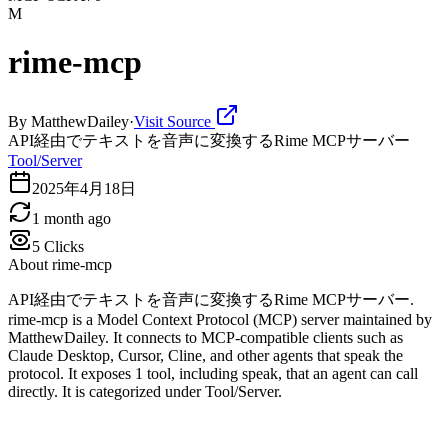
M
rime-mcp
By
MatthewDailey
·
Visit Source
API経由でテキストを音声に変換するRime MCPサーバー
Tool/Server
2025年4月18日
1 month ago
5
Clicks
About
rime-mcp
API経由でテキストを音声に変換するRime MCPサーバー.
rime-mcp is a Model Context Protocol (MCP) server maintained by
MatthewDailey. It connects to MCP-compatible clients such as
Claude Desktop, Cursor, Cline, and other agents that speak the
protocol. It exposes 1 tool, including speak, that an agent can call
directly. It is categorized under Tool/Server.