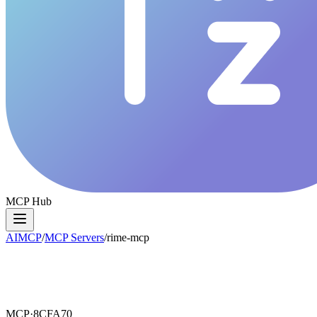
MCP Hub
AIMCP
/
MCP Servers
/
rime-mcp
MCP·
8CFA70