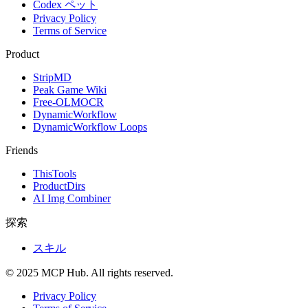
Codex ペット
Privacy Policy
Terms of Service
Product
StripMD
Peak Game Wiki
Free-OLMOCR
DynamicWorkflow
DynamicWorkflow Loops
Friends
ThisTools
ProductDirs
AI Img Combiner
探索
スキル
© 2025 MCP Hub. All rights reserved.
Privacy Policy