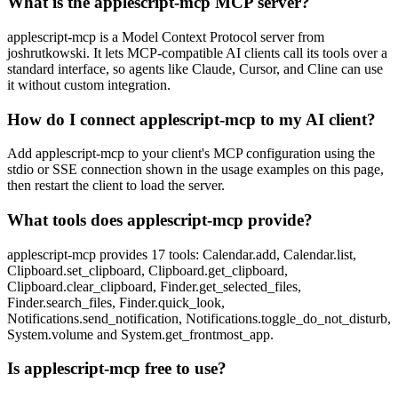
What is the applescript-mcp MCP server?
applescript-mcp is a Model Context Protocol server from
joshrutkowski. It lets MCP-compatible AI clients call its tools over a
standard interface, so agents like Claude, Cursor, and Cline can use
it without custom integration.
How do I connect applescript-mcp to my AI client?
Add applescript-mcp to your client's MCP configuration using the
stdio or SSE connection shown in the usage examples on this page,
then restart the client to load the server.
What tools does applescript-mcp provide?
applescript-mcp provides 17 tools: Calendar.add, Calendar.list,
Clipboard.set_clipboard, Clipboard.get_clipboard,
Clipboard.clear_clipboard, Finder.get_selected_files,
Finder.search_files, Finder.quick_look,
Notifications.send_notification, Notifications.toggle_do_not_disturb,
System.volume and System.get_frontmost_app.
Is applescript-mcp free to use?