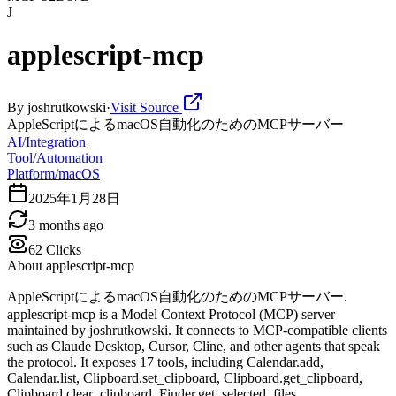
J
applescript-mcp
By
joshrutkowski
·
Visit Source
AppleScriptによるmacOS自動化のためのMCPサーバー
AI/Integration
Tool/Automation
Platform/macOS
2025年1月28日
3 months ago
62
Clicks
About
applescript-mcp
AppleScriptによるmacOS自動化のためのMCPサーバー.
applescript-mcp is a Model Context Protocol (MCP) server
maintained by joshrutkowski. It connects to MCP-compatible clients
such as Claude Desktop, Cursor, Cline, and other agents that speak
the protocol. It exposes 17 tools, including Calendar.add,
Calendar.list, Clipboard.set_clipboard, Clipboard.get_clipboard,
Clipboard.clear_clipboard, Finder.get_selected_files,