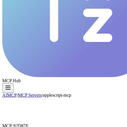
MCP Hub
AIMCP
/
MCP Servers
/
applescript-mcp
MCP·
92D87E