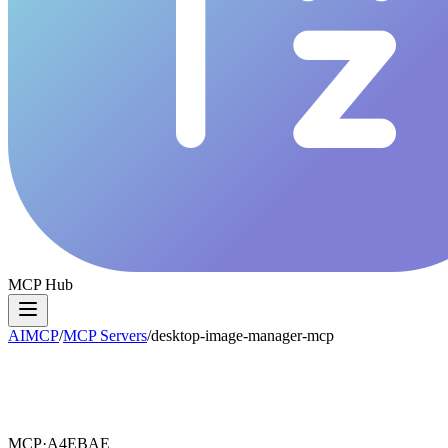
MCP Hub
AIMCP
/
MCP Servers
/
desktop-image-manager-mcp
MCP·
A4EBAE