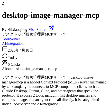
Z
desktop-image-manager-mcp
By
zhixiaoqiang
·
Visit Source
デスクトップ画像管理用MCPサーバー
Tool/Server
AI/Integration
2025年4月18日
Today
6
Clicks
About
desktop-image-manager-mcp
デスクトップ画像管理用MCPサーバー. desktop-image-
manager-mcp is a Model Context Protocol (MCP) server maintained
by zhixiaoqiang. It connects to MCP-compatible clients such as
Claude Desktop, Cursor, Cline, and other agents that speak the
protocol. It exposes 2 tools, including list-desktop-images and
compress-image, that an agent can call directly. It is categorized
under Tool/Server and AI/Integration.