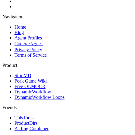
Navigation
Home
Blog
Agent Profiles
Codex ペット
Privacy Policy
Terms of Service
Product
StripMD
Peak Game Wiki
Free-OLMOCR
DynamicWorkflow
DynamicWorkflow Loops
Friends
ThisTools
ProductDirs
AI Img Combiner