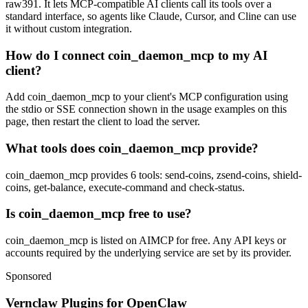
raw391. It lets MCP-compatible AI clients call its tools over a
standard interface, so agents like Claude, Cursor, and Cline can use
it without custom integration.
How do I connect coin_daemon_mcp to my AI
client?
Add coin_daemon_mcp to your client's MCP configuration using
the stdio or SSE connection shown in the usage examples on this
page, then restart the client to load the server.
What tools does coin_daemon_mcp provide?
coin_daemon_mcp provides 6 tools: send-coins, zsend-coins, shield-
coins, get-balance, execute-command and check-status.
Is coin_daemon_mcp free to use?
coin_daemon_mcp is listed on AIMCP for free. Any API keys or
accounts required by the underlying service are set by its provider.
Sponsored
Vernclaw Plugins for OpenClaw