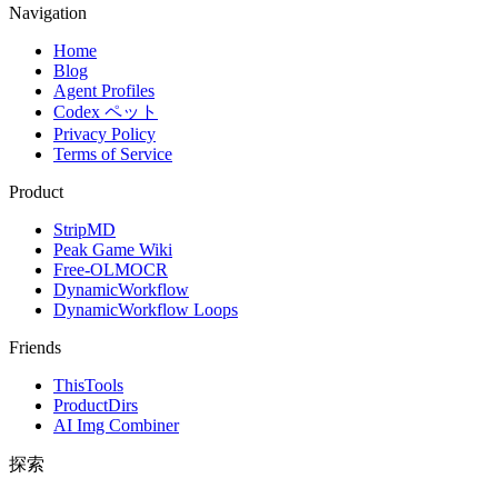
Navigation
Home
Blog
Agent Profiles
Codex ペット
Privacy Policy
Terms of Service
Product
StripMD
Peak Game Wiki
Free-OLMOCR
DynamicWorkflow
DynamicWorkflow Loops
Friends
ThisTools
ProductDirs
AI Img Combiner
探索