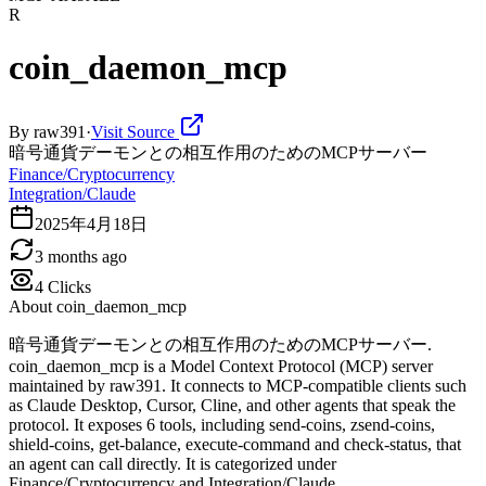
R
coin_daemon_mcp
By
raw391
·
Visit Source
暗号通貨デーモンとの相互作用のためのMCPサーバー
Finance/Cryptocurrency
Integration/Claude
2025年4月18日
3 months ago
4
Clicks
About
coin_daemon_mcp
暗号通貨デーモンとの相互作用のためのMCPサーバー.
coin_daemon_mcp is a Model Context Protocol (MCP) server
maintained by raw391. It connects to MCP-compatible clients such
as Claude Desktop, Cursor, Cline, and other agents that speak the
protocol. It exposes 6 tools, including send-coins, zsend-coins,
shield-coins, get-balance, execute-command and check-status, that
an agent can call directly. It is categorized under
Finance/Cryptocurrency and Integration/Claude.