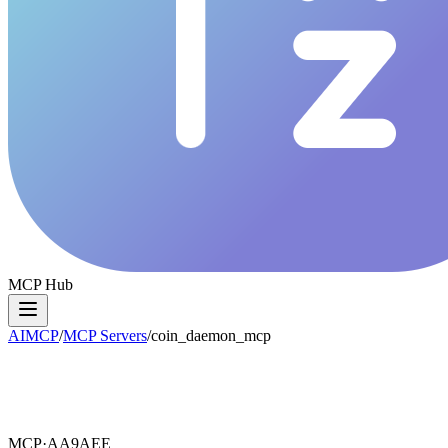
MCP Hub
AIMCP
/
MCP Servers
/
coin_daemon_mcp
MCP·
AA9AEE