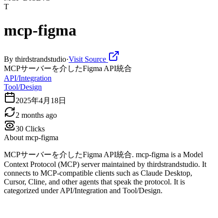
T
mcp-figma
By
thirdstrandstudio
·
Visit Source
MCPサーバーを介したFigma API統合
API/Integration
Tool/Design
2025年4月18日
2 months ago
30
Clicks
About
mcp-figma
MCPサーバーを介したFigma API統合. mcp-figma is a Model
Context Protocol (MCP) server maintained by thirdstrandstudio. It
connects to MCP-compatible clients such as Claude Desktop,
Cursor, Cline, and other agents that speak the protocol. It is
categorized under API/Integration and Tool/Design.