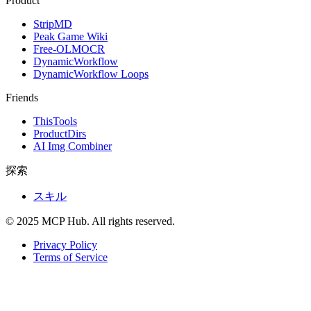
Product
StripMD
Peak Game Wiki
Free-OLMOCR
DynamicWorkflow
DynamicWorkflow Loops
Friends
ThisTools
ProductDirs
AI Img Combiner
探索
スキル
© 2025 MCP Hub. All rights reserved.
Privacy Policy
Terms of Service