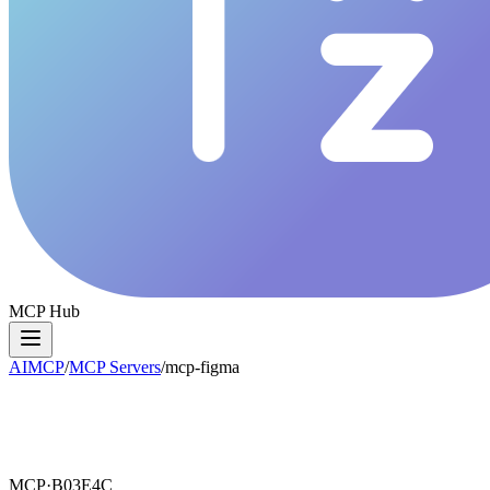
MCP Hub
AIMCP
/
MCP Servers
/
mcp-figma
MCP·
B03E4C