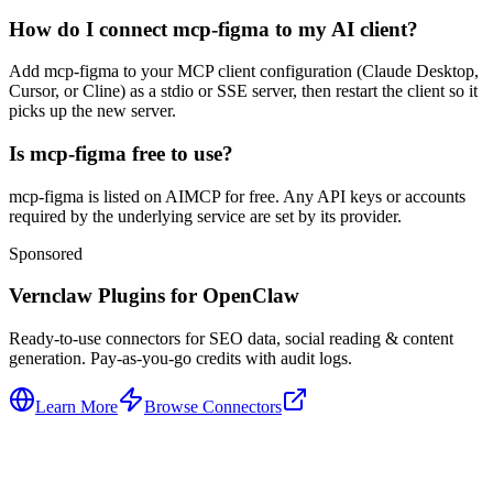
How do I connect mcp-figma to my AI client?
Add mcp-figma to your MCP client configuration (Claude Desktop,
Cursor, or Cline) as a stdio or SSE server, then restart the client so it
picks up the new server.
Is mcp-figma free to use?
mcp-figma is listed on AIMCP for free. Any API keys or accounts
required by the underlying service are set by its provider.
Sponsored
Vernclaw Plugins for OpenClaw
Ready-to-use connectors for SEO data, social reading & content
generation. Pay-as-you-go credits with audit logs.
Learn More
Browse Connectors