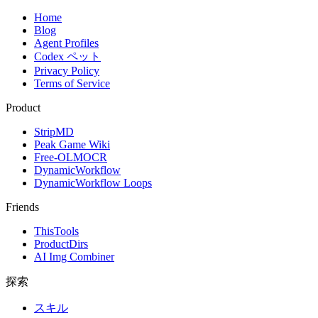
Home
Blog
Agent Profiles
Codex ペット
Privacy Policy
Terms of Service
Product
StripMD
Peak Game Wiki
Free-OLMOCR
DynamicWorkflow
DynamicWorkflow Loops
Friends
ThisTools
ProductDirs
AI Img Combiner
探索
スキル