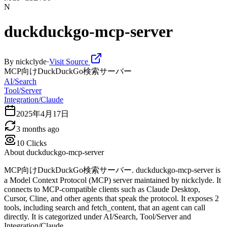
N
duckduckgo-mcp-server
By
nickclyde
·
Visit Source
MCP向けDuckDuckGo検索サーバー
AI/Search
Tool/Server
Integration/Claude
2025年4月17日
3 months ago
10
Clicks
About
duckduckgo-mcp-server
MCP向けDuckDuckGo検索サーバー. duckduckgo-mcp-server is
a Model Context Protocol (MCP) server maintained by nickclyde. It
connects to MCP-compatible clients such as Claude Desktop,
Cursor, Cline, and other agents that speak the protocol. It exposes 2
tools, including search and fetch_content, that an agent can call
directly. It is categorized under AI/Search, Tool/Server and
Integration/Claude.