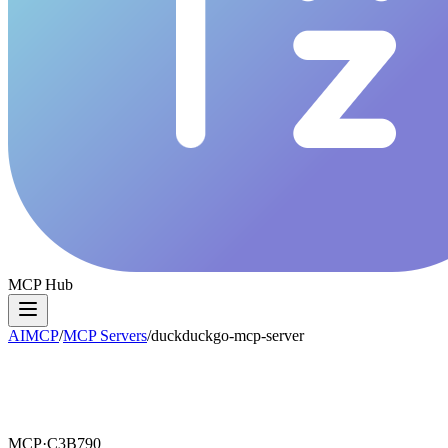
MCP Hub
AIMCP
/
MCP Servers
/
duckduckgo-mcp-server
MCP·
C3B790