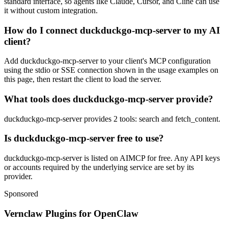
standard interface, so agents like Claude, Cursor, and Cline can use
it without custom integration.
How do I connect duckduckgo-mcp-server to my AI
client?
Add duckduckgo-mcp-server to your client's MCP configuration
using the stdio or SSE connection shown in the usage examples on
this page, then restart the client to load the server.
What tools does duckduckgo-mcp-server provide?
duckduckgo-mcp-server provides 2 tools: search and fetch_content.
Is duckduckgo-mcp-server free to use?
duckduckgo-mcp-server is listed on AIMCP for free. Any API keys
or accounts required by the underlying service are set by its
provider.
Sponsored
Vernclaw Plugins for OpenClaw