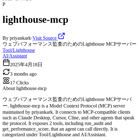
P
lighthouse-mcp
By
priyankark
·
Visit Source
ウェブパフォーマンス監査のためのLighthouse MCPサーバー
Tool/Lighthouse
AI/Assistant
2025年4月18日
3 months ago
17
Clicks
About
lighthouse-mcp
ウェブパフォーマンス監査のためのLighthouse MCPサーバ
ー. lighthouse-mcp is a Model Context Protocol (MCP) server
maintained by priyankark. It connects to MCP-compatible clients
such as Claude Desktop, Cursor, Cline, and other agents that speak
the protocol. It exposes 2 tools, including run_audit and
get_performance_score, that an agent can call directly. It is
categorized under Tool/Lighthouse and AI/Assistant.