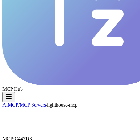
MCP Hub
AIMCP
/
MCP Servers
/
lighthouse-mcp
MCP·
C447D3