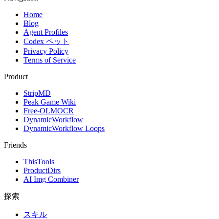
Home
Blog
Agent Profiles
Codex ペット
Privacy Policy
Terms of Service
Product
StripMD
Peak Game Wiki
Free-OLMOCR
DynamicWorkflow
DynamicWorkflow Loops
Friends
ThisTools
ProductDirs
AI Img Combiner
探索
スキル