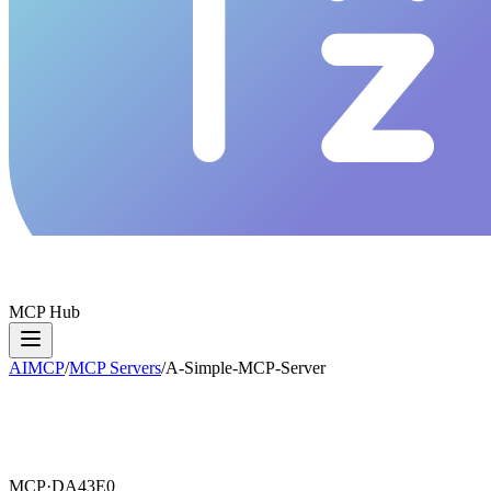
MCP Hub
AIMCP
/
MCP Servers
/
A-Simple-MCP-Server
MCP·
DA43E0