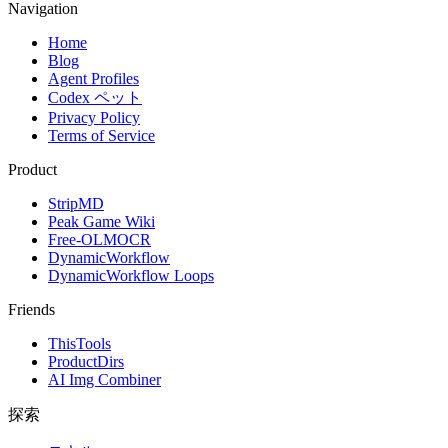
Navigation
Home
Blog
Agent Profiles
Codex ペット
Privacy Policy
Terms of Service
Product
StripMD
Peak Game Wiki
Free-OLMOCR
DynamicWorkflow
DynamicWorkflow Loops
Friends
ThisTools
ProductDirs
AI Img Combiner
探索