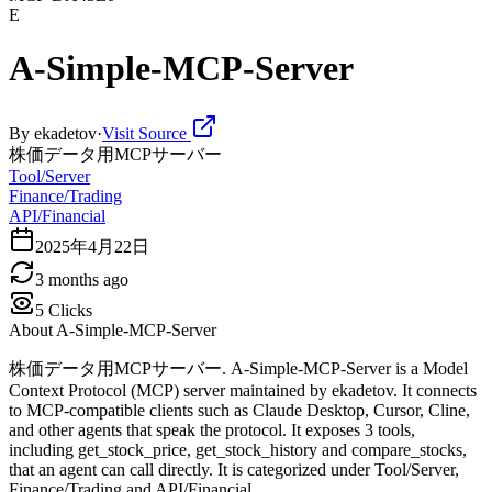
E
A-Simple-MCP-Server
By
ekadetov
·
Visit Source
株価データ用MCPサーバー
Tool/Server
Finance/Trading
API/Financial
2025年4月22日
3 months ago
5
Clicks
About
A-Simple-MCP-Server
株価データ用MCPサーバー. A-Simple-MCP-Server is a Model
Context Protocol (MCP) server maintained by ekadetov. It connects
to MCP-compatible clients such as Claude Desktop, Cursor, Cline,
and other agents that speak the protocol. It exposes 3 tools,
including get_stock_price, get_stock_history and compare_stocks,
that an agent can call directly. It is categorized under Tool/Server,
Finance/Trading and API/Financial.