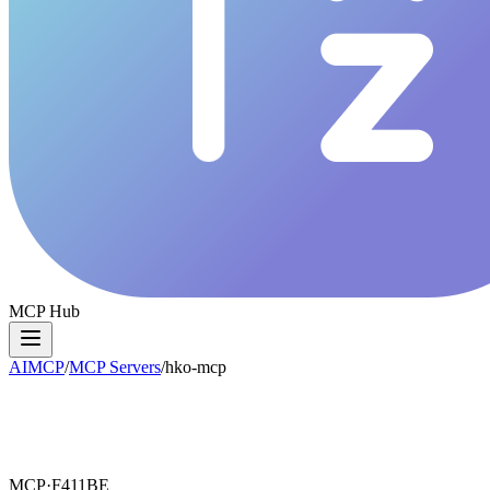
MCP Hub
AIMCP
/
MCP Servers
/
hko-mcp
MCP·
F411BE