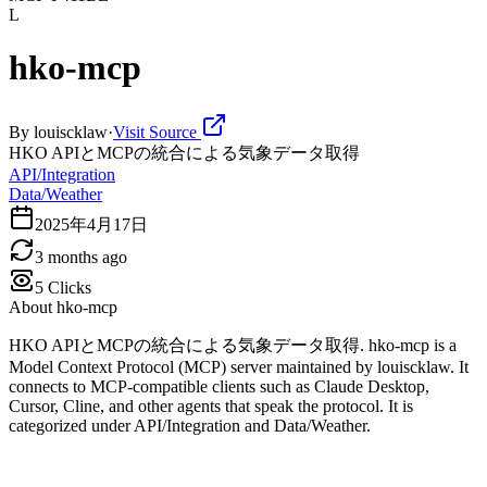
L
hko-mcp
By
louiscklaw
·
Visit Source
HKO APIとMCPの統合による気象データ取得
API/Integration
Data/Weather
2025年4月17日
3 months ago
5
Clicks
About
hko-mcp
HKO APIとMCPの統合による気象データ取得. hko-mcp is a
Model Context Protocol (MCP) server maintained by louiscklaw. It
connects to MCP-compatible clients such as Claude Desktop,
Cursor, Cline, and other agents that speak the protocol. It is
categorized under API/Integration and Data/Weather.