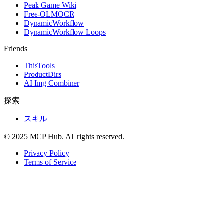
Peak Game Wiki
Free-OLMOCR
DynamicWorkflow
DynamicWorkflow Loops
Friends
ThisTools
ProductDirs
AI Img Combiner
探索
スキル
© 2025 MCP Hub. All rights reserved.
Privacy Policy
Terms of Service