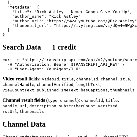
  ],

  "metadata": {

    "title": "Rick Astley - Never Gonna Give You Up",

    "author_name": "Rick Astley",

    "author_url": "https://www.youtube.com/@RickAstley"
    "thumbnail_url": "https://i.ytimg.com/vi/dQw4w9WgXc
  }

Search Data — 1 credit
curl -s "https://transcriptapi.com/api/v2/youtube/searc
  -H "Authorization: Bearer $TRANSCRIPT_API_KEY" \

Video result fields:
,
,
,
,
videoId
title
channelId
channelTitle
,
,
,
channelHandle
channelVerified
lengthText
,
,
,
viewCountText
publishedTimeText
hasCaptions
thumbnails
Channel result fields
(
):
,
,
type=channel
channelId
title
,
,
,
,
,
handle
url
description
subscriberCount
verified
,
rssUrl
thumbnails
Channel Data