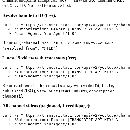
Channel endpoints accept
— an
, channel URL,
channel
@handle
or
ID. No need to resolve first.
UC...
Resolve handle to ID (free):
curl -s "https://transcriptapi.com/api/v2/youtube/chann
  -H "Authorization: Bearer $TRANSCRIPT_API_KEY" \

Returns:
{"channel_id": "UCsT0YIqwnpJCM-mx7-gSA4Q",
"resolved_from": "@TED"}
Latest 15 videos with exact stats (free):
curl -s "https://transcriptapi.com/api/v2/youtube/chann
  -H "Authorization: Bearer $TRANSCRIPT_API_KEY" \

Returns:
info,
array with
,
,
channel
results
videoId
title
(ISO),
(exact number),
,
published
viewCount
description
thumbnail
All channel videos (paginated, 1 credit/page):
curl -s "https://transcriptapi.com/api/v2/youtube/chann
  -H "Authorization: Bearer $TRANSCRIPT_API_KEY" \
