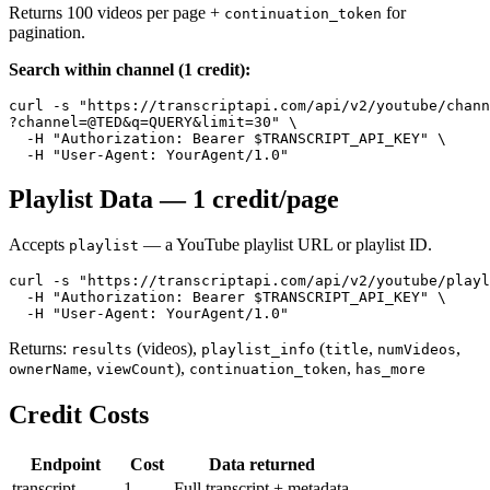
Returns 100 videos per page +
for
continuation_token
pagination.
Search within channel (1 credit):
curl -s "https://transcriptapi.com/api/v2/youtube/chann
?channel=@TED&q=QUERY&limit=30" \

  -H "Authorization: Bearer $TRANSCRIPT_API_KEY" \

Playlist Data — 1 credit/page
Accepts
— a YouTube playlist URL or playlist ID.
playlist
curl -s "https://transcriptapi.com/api/v2/youtube/playl
  -H "Authorization: Bearer $TRANSCRIPT_API_KEY" \

Returns:
(videos),
(
,
,
results
playlist_info
title
numVideos
,
),
,
ownerName
viewCount
continuation_token
has_more
Credit Costs
Endpoint
Cost
Data returned
transcript
1
Full transcript + metadata