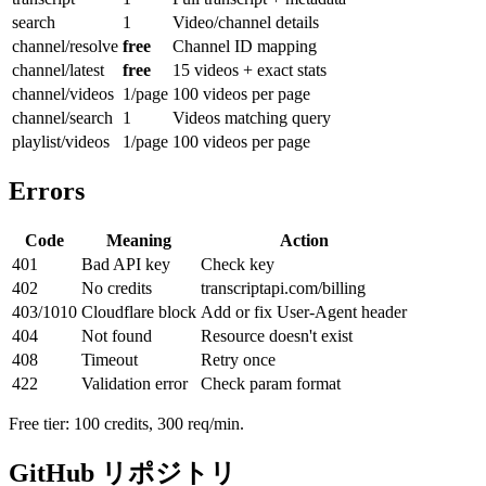
search
1
Video/channel details
channel/resolve
free
Channel ID mapping
channel/latest
free
15 videos + exact stats
channel/videos
1/page
100 videos per page
channel/search
1
Videos matching query
playlist/videos
1/page
100 videos per page
Errors
Code
Meaning
Action
401
Bad API key
Check key
402
No credits
transcriptapi.com/billing
403/1010
Cloudflare block
Add or fix User-Agent header
404
Not found
Resource doesn't exist
408
Timeout
Retry once
422
Validation error
Check param format
Free tier: 100 credits, 300 req/min.
GitHub リポジトリ