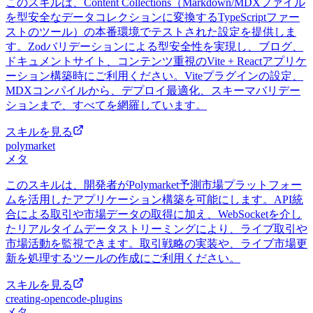
このスキルは、Content Collections（Markdown/MDXファイル
を型安全なデータコレクションに変換するTypeScriptファー
ストのツール）の本番環境でテストされた設定を提供しま
す。Zodバリデーションによる型安全性を実現し、ブログ、
ドキュメントサイト、コンテンツ重視のVite + Reactアプリケ
ーション構築時にご利用ください。Viteプラグインの設定、
MDXコンパイルから、デプロイ最適化、スキーマバリデー
ションまで、すべてを網羅しています。
スキルを見る
polymarket
メタ
このスキルは、開発者がPolymarket予測市場プラットフォー
ムを活用したアプリケーション構築を可能にします。API統
合による取引や市場データの取得に加え、WebSocketを介し
たリアルタイムデータストリーミングにより、ライブ取引や
市場活動を監視できます。取引戦略の実装や、ライブ市場更
新を処理するツールの作成にご利用ください。
スキルを見る
creating-opencode-plugins
メタ