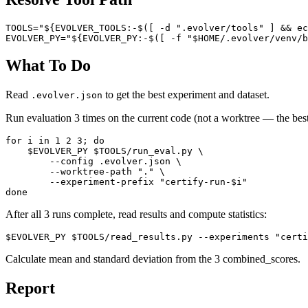
TOOLS="${EVOLVER_TOOLS:-$([ -d ".evolver/tools" ] && ec
What To Do
Read
to get the best experiment and dataset.
.evolver.json
Run evaluation 3 times on the current code (not a worktree — the bes
for i in 1 2 3; do

    $EVOLVER_PY $TOOLS/run_eval.py \

        --config .evolver.json \

        --worktree-path "." \

        --experiment-prefix "certify-run-$i"

After all 3 runs complete, read results and compute statistics:
Calculate mean and standard deviation from the 3 combined_scores.
Report