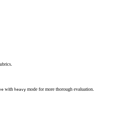
ubrics.
with
mode for more thorough evaluation.
ve
heavy