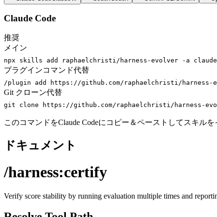
Claude Code
推奨
メイン
npx skills add raphaelchristi/harness-evolver -a claude
プラグインコマンド
代替
/plugin add https://github.com/raphaelchristi/harness-e
Git クローン
代替
git clone https://github.com/raphaelchristi/harness-evo
このコマンドをClaude Codeにコピー＆ペーストしてスキ
ドキュメント
/harness:certify
Verify score stability by running evaluation multiple times and reportin
Resolve Tool Path