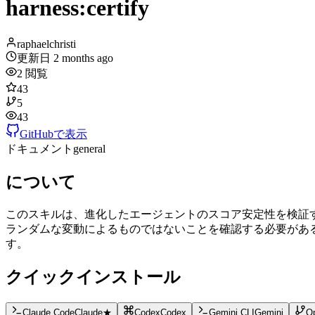
harness:certify
raphaelchristi
更新日
2 months ago
2
閲覧
43
5
43
GitHubで表示
ドキュメント
general
について
このスキルは、進化したエージェントのスコア安定性を検証
ランダムな変動によるものではないことを確認する必要があ
す。
クイックインストール
Claude Code
Claude
★
Codex
Codex
Gemini CLI
Gemini
O