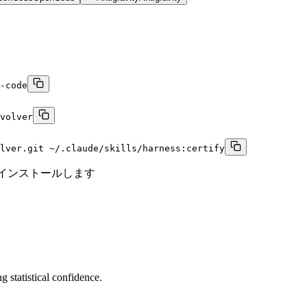
-code
volver
lver.git ~/.claude/skills/harness:certify
ルをインストールします
g statistical confidence.