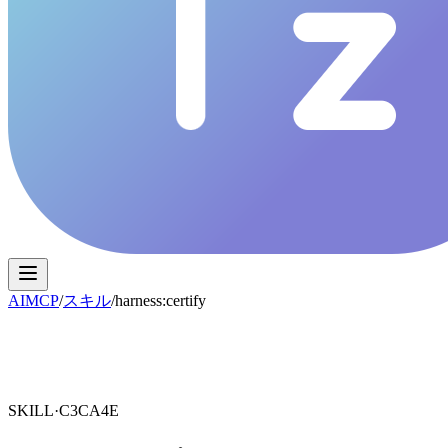
AIMCP
/
スキル
/
harness:certify
SKILL·
C3CA4E