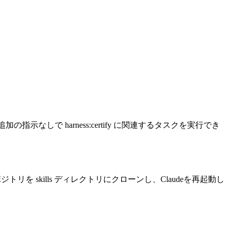
まとめ、追加の指示なしで harness:certify に関連するタスクを実行でき
ポジトリを skills ディレクトリにクローンし、Claudeを再起動し