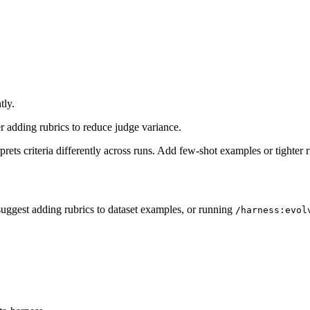
tly.
r adding rubrics to reduce judge variance.
rets criteria differently across runs. Add few-shot examples or tighter r
ggest adding rubrics to dataset examples, or running
/harness:evol