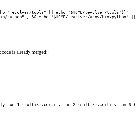
ho ".evolver/tools" || echo "$HOME/.evolver/tools")}"

t code is already merged):