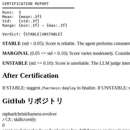
CERTIFICATION REPORT

━━━━━━━━━━━━━━━━━━━━━━━━━━━━━━━

Runs:  3

Mean:  {mean:.3f}

Std:   {std:.3f}

Range: {min:.3f} — {max:.3f}

STABLE
(std < 0.05): Score is reliable. The agent performs consisten
MARGINAL
(0.05 <= std < 0.10): Score varies moderately. Conside
UNSTABLE
(std >= 0.10): Score is unreliable. The LLM judge interp
After Certification
If STABLE: suggest
to finalize. If UNSTABLE: su
/harness:deploy
GitHub リポジトリ
raphaelchristi/harness-evolver
パス: skills/certify
0