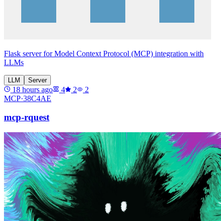
Flask server for Model Context Protocol (MCP) integration with
LLMs
LLM
Server
18 hours ago
4
2
2
MCP·
38C4AE
mcp-rquest