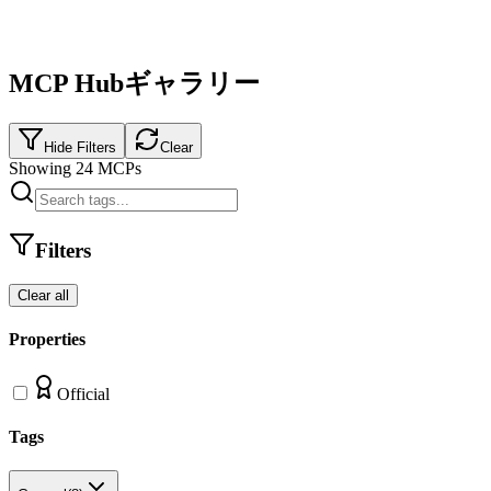
MCP Hubギャラリー
Hide Filters
Clear
Showing
24
MCPs
Filters
Clear all
Properties
Official
Tags