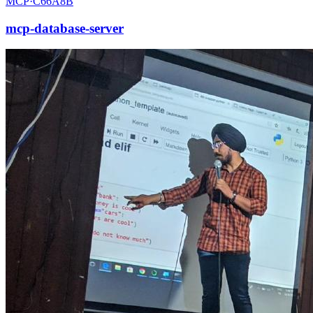
MCP·
C66A8B
mcp-database-server