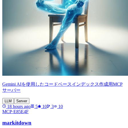
Gemini AIを使用したコードベースインデックス作成用MCP
サーバー
LLM
Server
18 hours ago
5
10
3
10
MCP·
E85E4F
markitdown