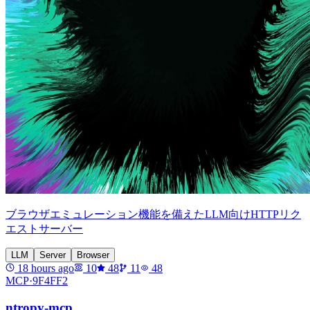
ブラウザエミュレーション機能を備えたLLM向けHTTPリク
エストサーバー
LLM
Server
Browser
18 hours ago
10
48
11
48
MCP·
9F4FF2
ntropy-mcp