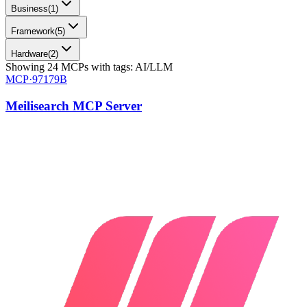
Business
(
1
)
Framework
(
5
)
Hardware
(
2
)
Showing
24
MCPs
with tags:
AI/LLM
MCP·
97179B
Meilisearch MCP Server