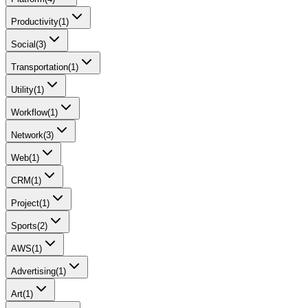
Productivity
(
1
)
Social
(
3
)
Transportation
(
1
)
Utility
(
1
)
Workflow
(
1
)
Network
(
3
)
Web
(
1
)
CRM
(
1
)
Project
(
1
)
Sports
(
2
)
AWS
(
1
)
Advertising
(
1
)
Art
(
1
)