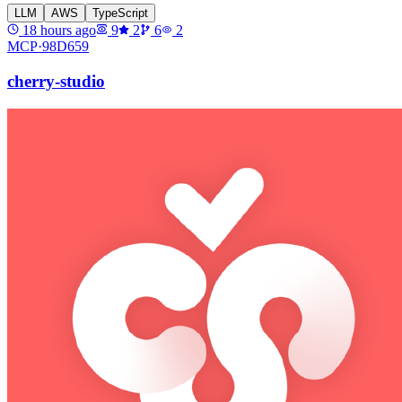
LLM
AWS
TypeScript
18 hours ago
9
2
6
2
MCP·
98D659
cherry-studio