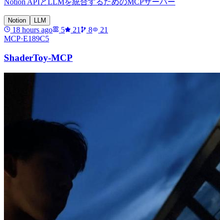
Notion APIとLLMを統合するためのMCPサーバー
Notion
LLM
18 hours ago
5
21
8
21
MCP·
E189C5
ShaderToy-MCP