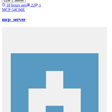
LLM
Server
18 hours ago
22
1
MCP·
54C66E
mcp_server