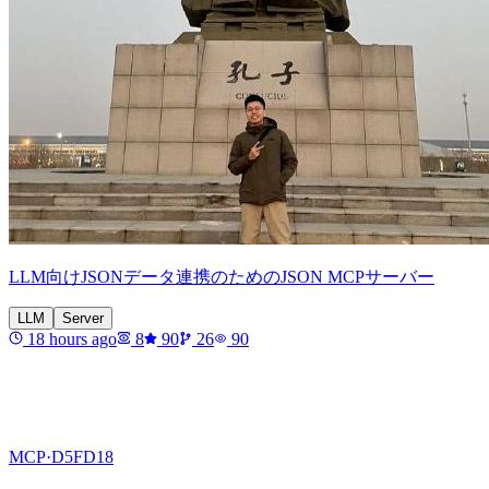
LLM向けJSONデータ連携のためのJSON MCPサーバー
LLM
Server
18 hours ago
8
90
26
90
MCP·
D5FD18