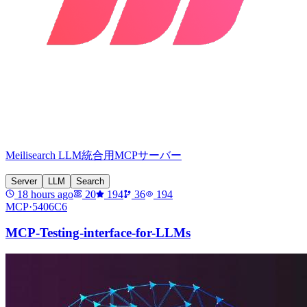
Meilisearch LLM統合用MCPサーバー
Server
LLM
Search
18 hours ago
20
194
36
194
MCP·
5406C6
MCP-Testing-interface-for-LLMs