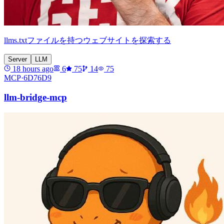
llms.txtファイルを持つウェブサイトを探索する
Server
LLM
18 hours ago
6
75
14
75
MCP·
6D76D9
llm-bridge-mcp