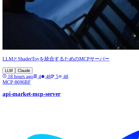
LLMとShaderToyを統合するためのMCPサーバー
LLM
Claude
18 hours ago
4
48
5
48
MCP·
8696BF
api-market-mcp-server