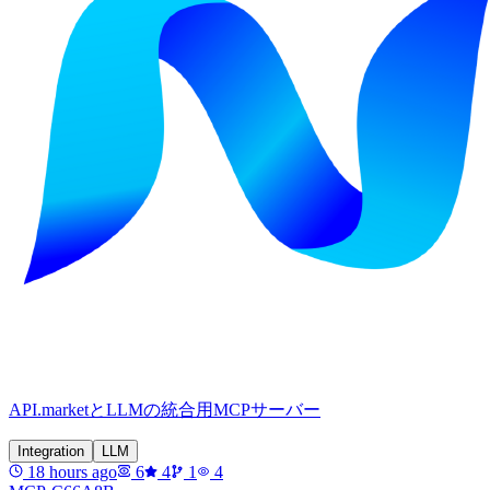
API.marketとLLMの統合用MCPサーバー
Integration
LLM
18 hours ago
6
4
1
4