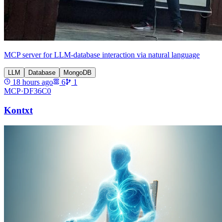
MCP server for LLM-database interaction via natural language
LLM
Database
MongoDB
18 hours ago
6
1
MCP·
DF36C0
Kontxt