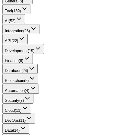
General
(
8
)
Tool
(
139
)
AI
(
52
)
Integration
(
26
)
API
(
22
)
Development
(
19
)
Finance
(
6
)
Database
(
24
)
Blockchain
(
8
)
Automation
(
4
)
Security
(
7
)
Cloud
(
11
)
DevOps
(
11
)
Data
(
14
)