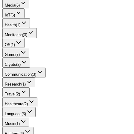
Media
(
6
)
IoT
(
6
)
Health
(
1
)
Monitoring
(
3
)
OS
(
1
)
Game
(
7
)
Crypto
(
2
)
Communication
(
3
)
Research
(
1
)
Travel
(
2
)
Healthcare
(
2
)
Language
(
3
)
Music
(
1
)
Platform
(
4
)