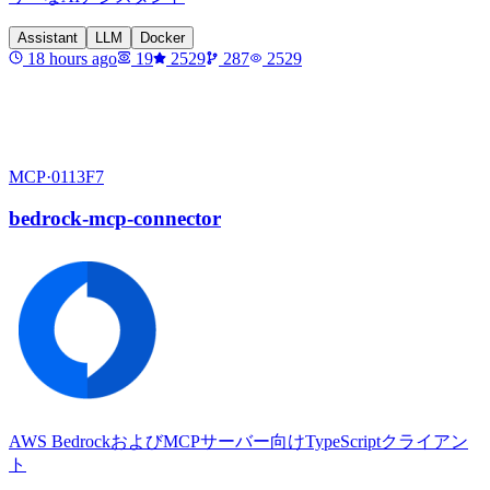
Assistant
LLM
Docker
18 hours ago
19
2529
287
2529
MCP·
0113F7
bedrock-mcp-connector
AWS BedrockおよびMCPサーバー向けTypeScriptクライアン
ト