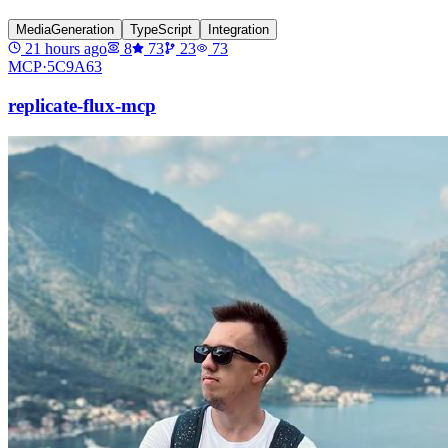
MediaGeneration
TypeScript
Integration
21 hours ago
8
73
23
73
MCP·
5C9A63
replicate-flux-mcp