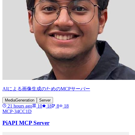
AIによる画像生成のためのMCPサーバー
MediaGeneration
Server
21 hours ago
10
18
8
18
MCP·
34CC1D
PiAPI MCP Server