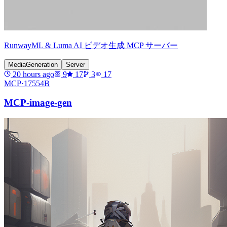
RunwayML & Luma AI ビデオ生成 MCP サーバー
MediaGeneration
Server
20 hours ago
9
17
3
17
MCP·
17554B
MCP-image-gen