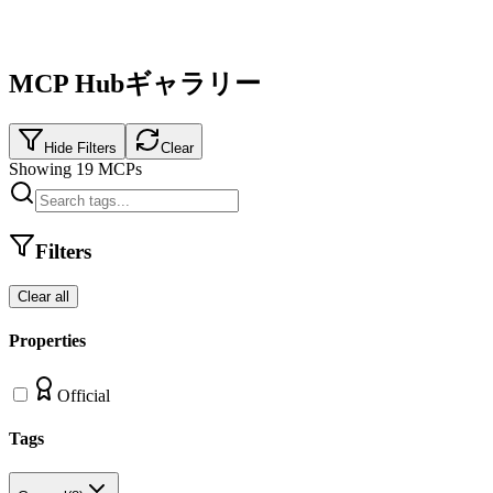
MCP Hubギャラリー
Hide Filters
Clear
Showing
19
MCPs
Filters
Clear all
Properties
Official
Tags