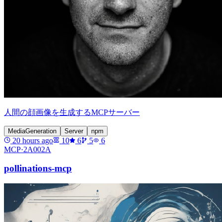
人間の顔画像を生成するMCPサーバー
MediaGeneration
Server
npm
20 hours ago
10
6
5
6
MCP·
2A002A
pollinations-mcp