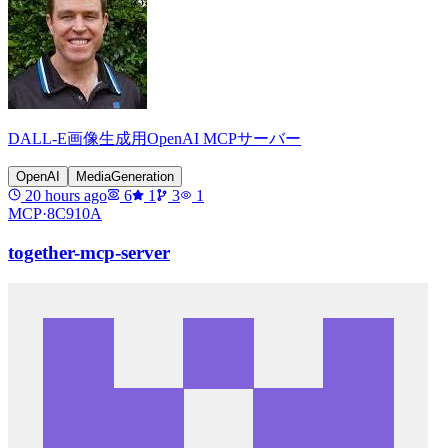
DALL-E画像生成用OpenAI MCPサーバー
OpenAI
MediaGeneration
20 hours ago
6
1
3
1
MCP·
8C910A
together-mcp-server