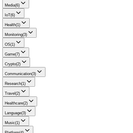
Media
(
6
)
IoT
(
6
)
Health
(
1
)
Monitoring
(
3
)
OS
(
1
)
Game
(
7
)
Crypto
(
2
)
Communication
(
3
)
Research
(
1
)
Travel
(
2
)
Healthcare
(
2
)
Language
(
3
)
Music
(
1
)
Platform
(
4
)