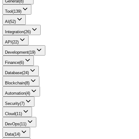
General
(
8
)
Tool
(
139
)
AI
(
52
)
Integration
(
26
)
API
(
22
)
Development
(
19
)
Finance
(
6
)
Database
(
24
)
Blockchain
(
8
)
Automation
(
4
)
Security
(
7
)
Cloud
(
11
)
DevOps
(
11
)
Data
(
14
)