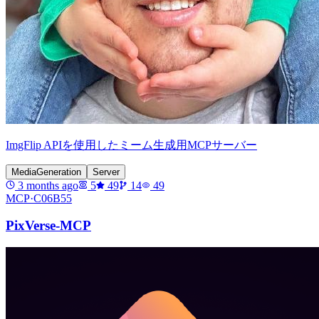
ImgFlip APIを使用したミーム生成用MCPサーバー
MediaGeneration
Server
3 months ago
5
49
14
49
MCP·
C06B55
PixVerse-MCP