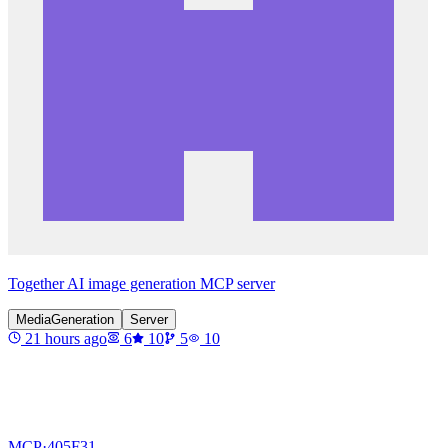
Together AI image generation MCP server
MediaGeneration
Server
21 hours ago
6
10
5
10
MCP·
405F31