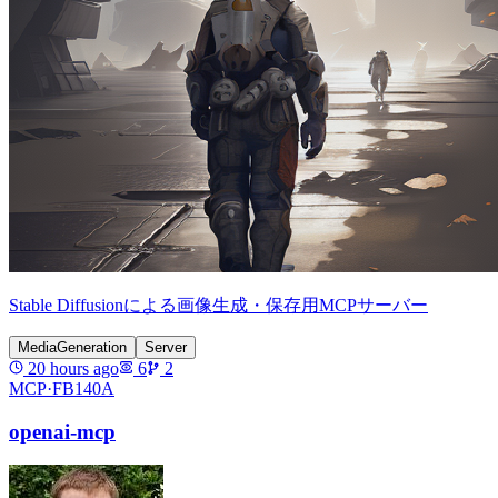
Stable Diffusionによる画像生成・保存用MCPサーバー
MediaGeneration
Server
20 hours ago
6
2
MCP·
FB140A
openai-mcp