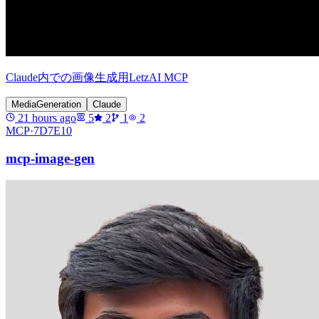
Claude内での画像生成用LetzAI MCP
MediaGeneration
Claude
21 hours ago
5
2
1
2
MCP·
7D7E10
mcp-image-gen