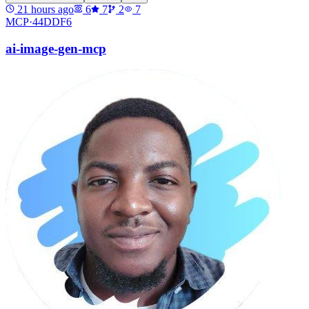
21 hours ago
6
7
2
7
MCP·
44DDF6
ai-image-gen-mcp