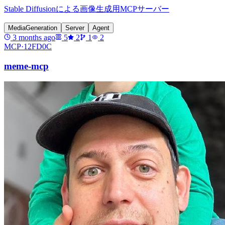
Stable Diffusionによる画像生成用MCPサーバー
MediaGeneration
Server
Agent
3 months ago
5
2
1
2
MCP·
12FD0C
meme-mcp