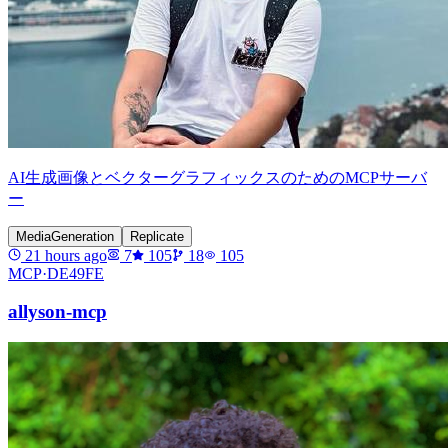
AI生成画像とベクターグラフィックスのためのMCPサーバ
ー
MediaGeneration
Replicate
21 hours ago
7
105
18
105
MCP·
DE49FE
allyson-mcp