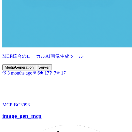
MCP統合のローカルAI画像生成ツール
MediaGeneration
Server
3 months ago
6
17
7
17
MCP·
BC3993
image_gen_mcp