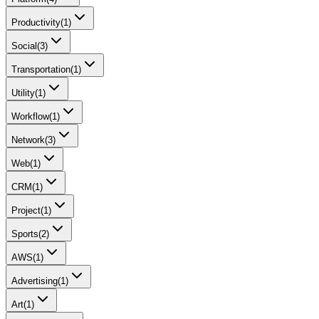
Productivity
(
1
)
Social
(
3
)
Transportation
(
1
)
Utility
(
1
)
Workflow
(
1
)
Network
(
3
)
Web
(
1
)
CRM
(
1
)
Project
(
1
)
Sports
(
2
)
AWS
(
1
)
Advertising
(
1
)
Art
(
1
)