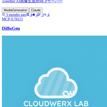
Together AI画像生成用MCPサーバー
MediaGeneration
Claude
3 months ago
4
4
3
4
MCP·
E78115
DiffuGen