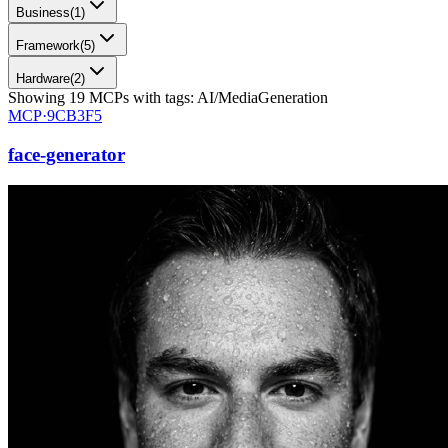
Business
(
1
)
Framework
(
5
)
Hardware
(
2
)
Showing
19
MCPs
with tags:
AI/MediaGeneration
MCP·
9CB3F5
face-generator