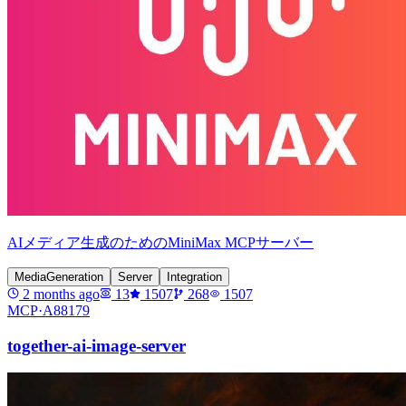
AIメディア生成のためのMiniMax MCPサーバー
MediaGeneration
Server
Integration
2 months ago
13
1507
268
1507
MCP·
A88179
together-ai-image-server