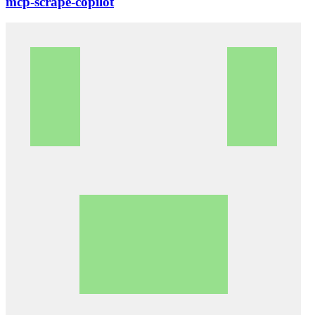
mcp-scrape-copilot