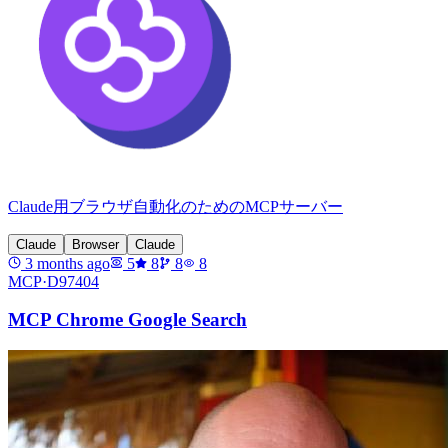
Claude用ブラウザ自動化のためのMCPサーバー
Claude
Browser
Claude
3 months ago
5
8
8
8
MCP·
D97404
MCP Chrome Google Search