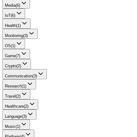
Media
(
6
)
IoT
(
6
)
Health
(
1
)
Monitoring
(
3
)
OS
(
1
)
Game
(
7
)
Crypto
(
2
)
Communication
(
3
)
Research
(
1
)
Travel
(
2
)
Healthcare
(
2
)
Language
(
3
)
Music
(
1
)
Platform
(
4
)