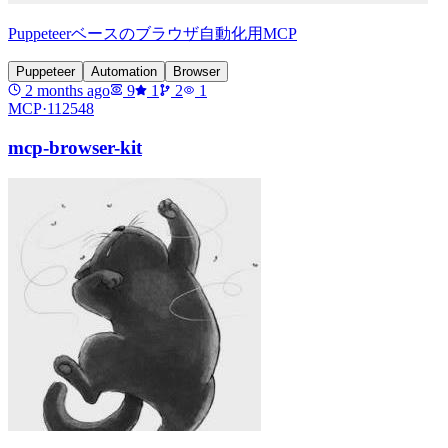
Puppeteerベースのブラウザ自動化用MCP
Puppeteer
Automation
Browser
2 months ago
9
1
2
1
MCP·
112548
mcp-browser-kit