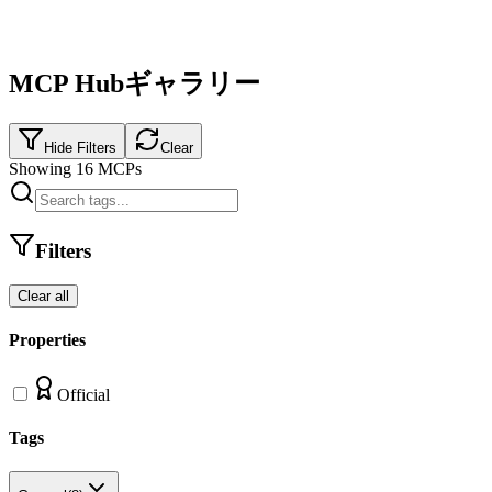
MCP Hubギャラリー
Hide Filters
Clear
Showing
16
MCPs
Filters
Clear all
Properties
Official
Tags