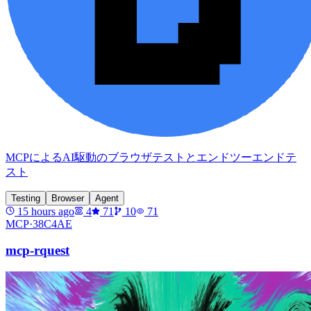
MCPによるAI駆動のブラウザテストとエンドツーエンドテ
スト
Testing
Browser
Agent
15 hours ago
4
71
10
71
MCP·
38C4AE
mcp-rquest