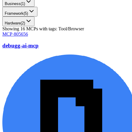
Business
(
1
)
Framework
(
5
)
Hardware
(
2
)
Showing
16
MCPs
with tags:
Tool/Browser
MCP·
805656
debugg-ai-mcp