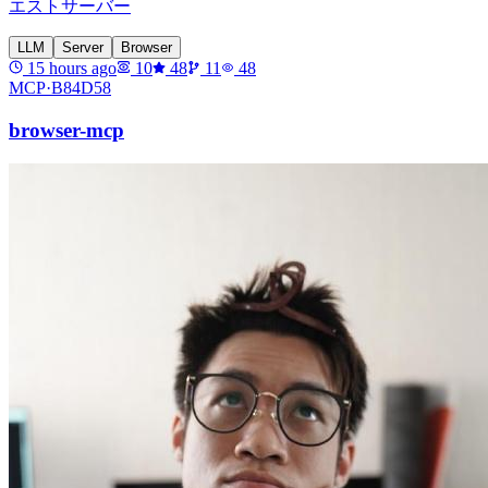
エストサーバー
LLM
Server
Browser
15 hours ago
10
48
11
48
MCP·
B84D58
browser-mcp