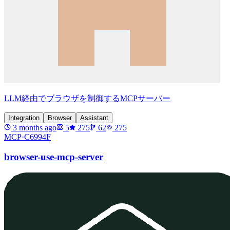
LLM経由でブラウザを制御するMCPサーバー
Integration
Browser
Assistant
3 months ago
5
275
62
275
MCP·
C6994F
browser-use-mcp-server