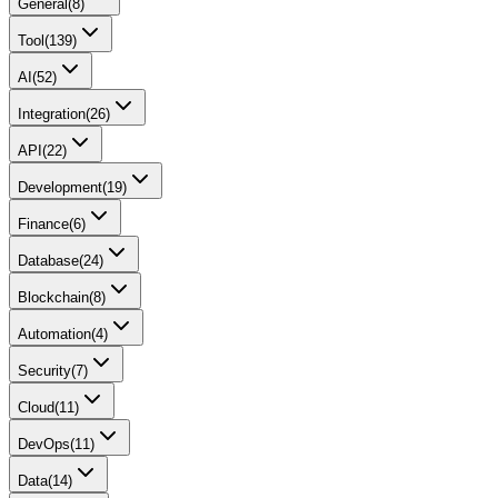
General
(
8
)
Tool
(
139
)
AI
(
52
)
Integration
(
26
)
API
(
22
)
Development
(
19
)
Finance
(
6
)
Database
(
24
)
Blockchain
(
8
)
Automation
(
4
)
Security
(
7
)
Cloud
(
11
)
DevOps
(
11
)
Data
(
14
)