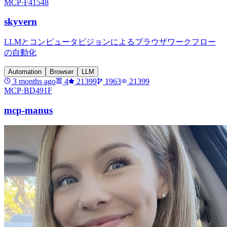
MCP·
F41548
skyvern
LLMとコンピュータビジョンによるブラウザワークフロー
の自動化
Automation
Browser
LLM
3 months ago
4
21399
1963
21399
MCP·
BD491F
mcp-manus