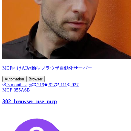
MCP向けAI駆動型ブラウザ自動化サーバー
Automation
Browser
3 months ago
219
927
111
927
MCP·
055A6B
302_browser_use_mcp