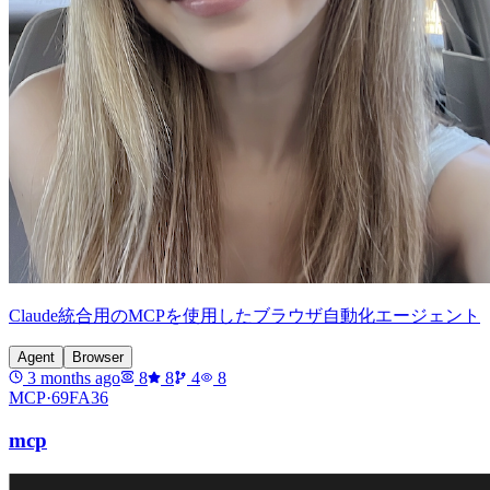
Claude統合用のMCPを使用したブラウザ自動化エージェント
Agent
Browser
3 months ago
8
8
4
8
MCP·
69FA36
mcp