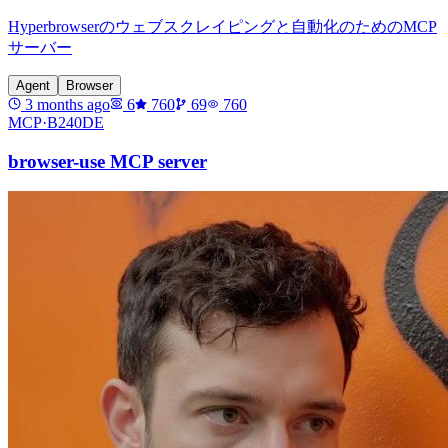
Hyperbrowserのウェブスクレイピングと自動化のためのMCP
サーバー
Agent
Browser
3 months ago
6
760
69
760
MCP·
B240DE
browser-use MCP server