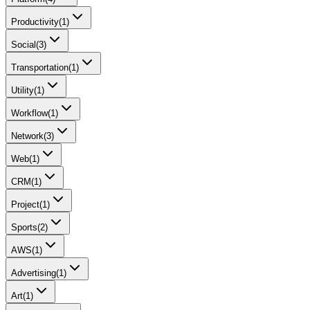
Productivity
(
1
)
Social
(
3
)
Transportation
(
1
)
Utility
(
1
)
Workflow
(
1
)
Network
(
3
)
Web
(
1
)
CRM
(
1
)
Project
(
1
)
Sports
(
2
)
AWS
(
1
)
Advertising
(
1
)
Art
(
1
)