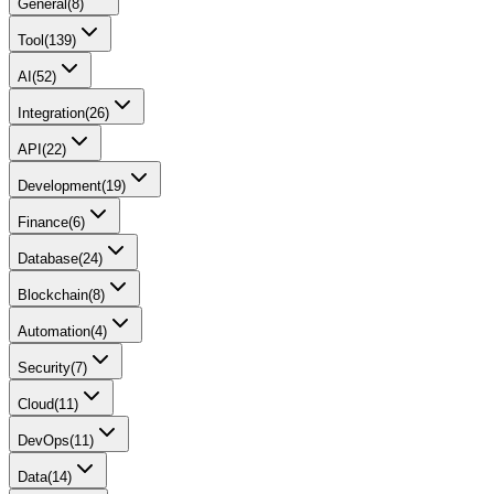
General
(
8
)
Tool
(
139
)
AI
(
52
)
Integration
(
26
)
API
(
22
)
Development
(
19
)
Finance
(
6
)
Database
(
24
)
Blockchain
(
8
)
Automation
(
4
)
Security
(
7
)
Cloud
(
11
)
DevOps
(
11
)
Data
(
14
)