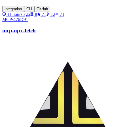
Integration
CLI
GitHub
11 hours ago
8
71
12
71
MCP·
476D91
mcp-npx-fetch