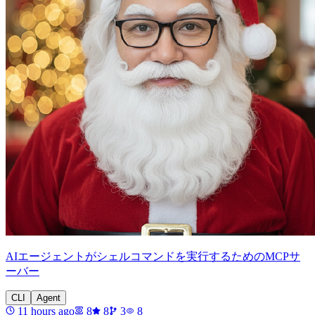
AIエージェントがシェルコマンドを実行するためのMCPサ
ーバー
CLI
Agent
11 hours ago
8
8
3
8