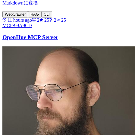
Markdownに変換
WebCrawler
RAG
CLI
11 hours ago
2
25
2
25
MCP·
99A9CD
OpenHue MCP Server