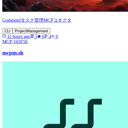
Godspeedタスク管理MCPコネクタ
CLI
ProjectManagement
11 hours ago
5
6
4
6
MCP·
165F5E
mcpm.sh