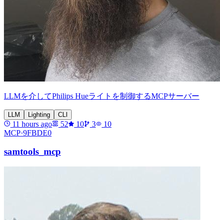
LLMを介してPhilips Hueライトを制御するMCPサーバー
LLM
Lighting
CLI
11 hours ago
52
10
3
10
MCP·
9FBDE0
samtools_mcp