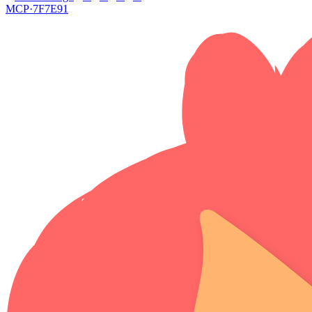
MCP·
7F7E91