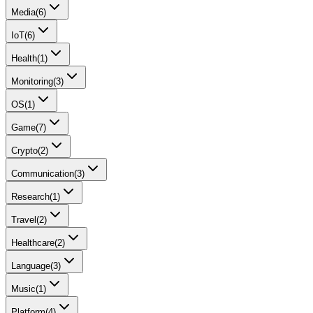
Media
(
6
)
IoT
(
6
)
Health
(
1
)
Monitoring
(
3
)
OS
(
1
)
Game
(
7
)
Crypto
(
2
)
Communication
(
3
)
Research
(
1
)
Travel
(
2
)
Healthcare
(
2
)
Language
(
3
)
Music
(
1
)
Platform
(
4
)