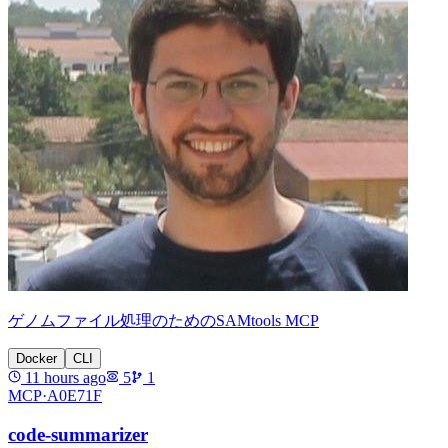
ゲノムファイル処理のためのSAMtools MCP
Docker
CLI
11 hours ago
5
1
MCP·
A0E71F
code-summarizer