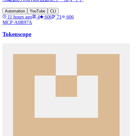
Automation
YouTube
CLI
11 hours ago
4
606
71
606
MCP·
A0B97A
Tokenscope