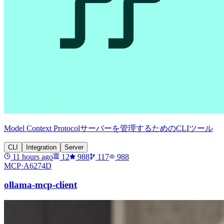
Model Context Protocolサーバーを管理するためのCLIツール
CLI
Integration
Server
11 hours ago
12
988
117
988
MCP·
A6274D
ollama-mcp-client