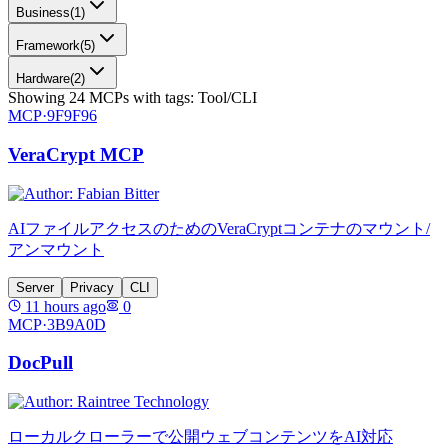
Business
(
1
)
Framework
(
5
)
Hardware
(
2
)
Showing
24
MCPs
with tags:
Tool/CLI
MCP·
9F9F96
VeraCrypt MCP
AIファイルアクセスのためのVeraCryptコンテナのマウント/
アンマウント
Server
Privacy
CLI
11 hours ago
0
MCP·
3B9A0D
DocPull
ローカルクローラーで公開ウェブコンテンツをAI対応