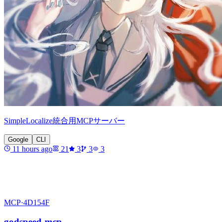
SimpleLocalize統合用MCPサーバー
Google
CLI
11 hours ago
21
3
3
3
MCP·
4D154F
godspeed-mcp