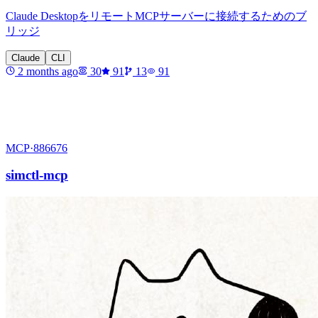
Claude DesktopをリモートMCPサーバーに接続するためのブ
リッジ
Claude
CLI
2 months ago
30
91
13
91
MCP·
886676
simctl-mcp