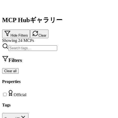
MCP Hubギャラリー
Hide Filters
Clear
Showing
24
MCPs
Filters
Clear all
Properties
Official
Tags