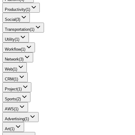
Productivity
(
1
)
Social
(
3
)
Transportation
(
1
)
Utility
(
1
)
Workflow
(
1
)
Network
(
3
)
Web
(
1
)
CRM
(
1
)
Project
(
1
)
Sports
(
2
)
AWS
(
1
)
Advertising
(
1
)
Art
(
1
)