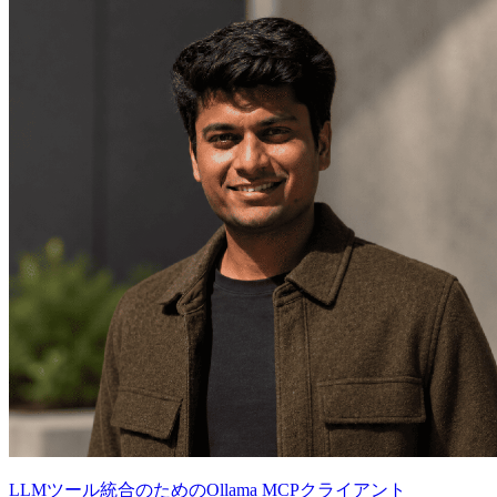
LLMツール統合のためのOllama MCPクライアント