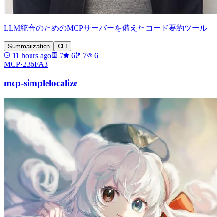
LLM統合のためのMCPサーバーを備えたコード要約ツール
Summarization
CLI
11 hours ago
7
6
7
6
MCP·
236FA3
mcp-simplelocalize