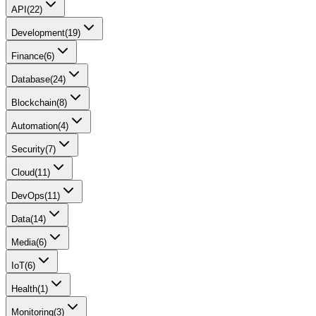
API
(
22
)
Development
(
19
)
Finance
(
6
)
Database
(
24
)
Blockchain
(
8
)
Automation
(
4
)
Security
(
7
)
Cloud
(
11
)
DevOps
(
11
)
Data
(
14
)
Media
(
6
)
IoT
(
6
)
Health
(
1
)
Monitoring
(
3
)