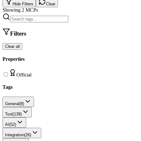
Hide Filters
Clear
Showing
2
MCPs
Filters
Clear all
Properties
Official
Tags
General
(
8
)
Tool
(
139
)
AI
(
52
)
Integration
(
26
)