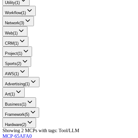
Utility
(
1
)
Workflow
(
1
)
Network
(
3
)
Web
(
1
)
CRM
(
1
)
Project
(
1
)
Sports
(
2
)
AWS
(
1
)
Advertising
(
1
)
Art
(
1
)
Business
(
1
)
Framework
(
5
)
Hardware
(
2
)
Showing
2
MCPs
with tags:
Tool/LLM
MCP·
65AFA0