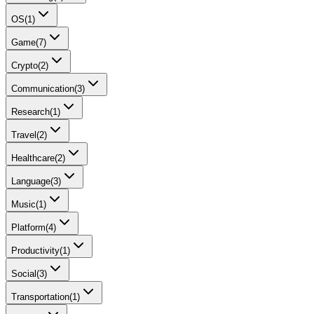
OS
(
1
)
Game
(
7
)
Crypto
(
2
)
Communication
(
3
)
Research
(
1
)
Travel
(
2
)
Healthcare
(
2
)
Language
(
3
)
Music
(
1
)
Platform
(
4
)
Productivity
(
1
)
Social
(
3
)
Transportation
(
1
)