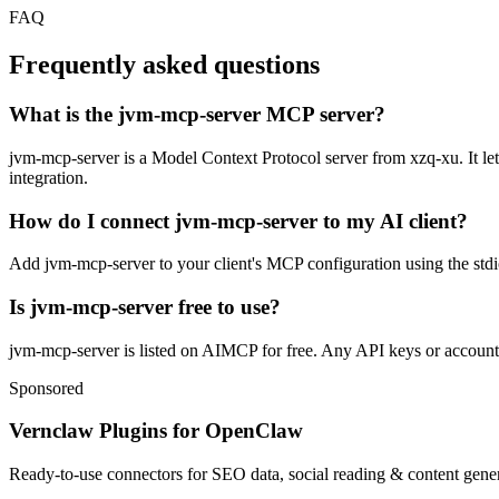
FAQ
Frequently asked questions
What is the jvm-mcp-server MCP server?
jvm-mcp-server is a Model Context Protocol server from xzq-xu. It lets
integration.
How do I connect jvm-mcp-server to my AI client?
Add jvm-mcp-server to your client's MCP configuration using the stdio
Is jvm-mcp-server free to use?
jvm-mcp-server is listed on AIMCP for free. Any API keys or accounts 
Sponsored
Vernclaw Plugins for OpenClaw
Ready-to-use connectors for SEO data, social reading & content genera