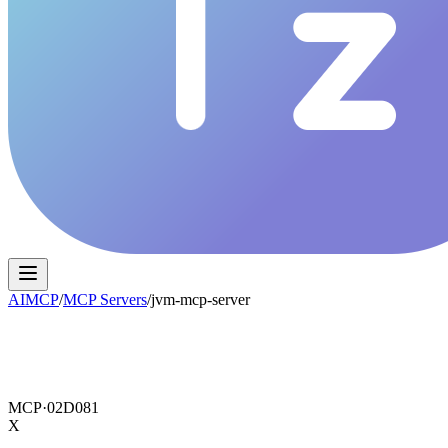
AIMCP
/
MCP Servers
/
jvm-mcp-server
MCP·
02D081
X