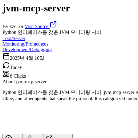
jvm-mcp-server
By
xzq-xu
·
Visit Source
Python 인터페이스를 갖춘 JVM 모니터링 서버
Tool/Server
Monitoring/Prometheus
Development/Debugging
2025년 4월 16일
Today
6
Clicks
About
jvm-mcp-server
Python 인터페이스를 갖춘 JVM 모니터링 서버. jvm-mcp-server is a Model Cont
Cline, and other agents that speak the protocol. It is categorized u