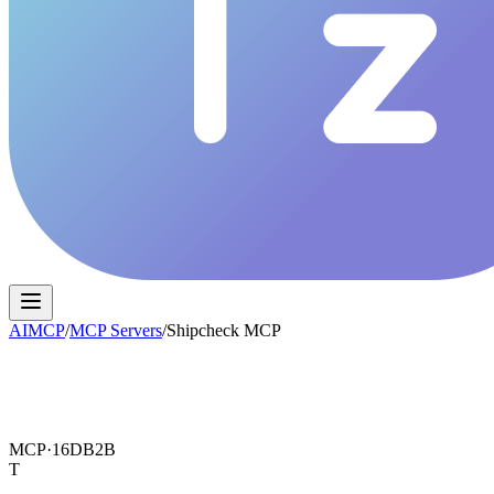
AIMCP
/
MCP Servers
/
Shipcheck MCP
MCP·
16DB2B
T