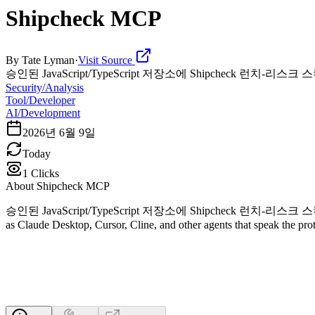
Shipcheck MCP
By
Tate Lyman
·
Visit Source
승인된 JavaScript/TypeScript 저장소에 Shipcheck 런치-리스크
Security/Analysis
Tool/Developer
AI/Development
2026년 6월 9일
Today
1
Clicks
About
Shipcheck MCP
승인된 JavaScript/TypeScript 저장소에 Shipcheck 런치-리스크 스캔 실행. Ship
as Claude Desktop, Cursor, Cline, and other agents that speak the pr